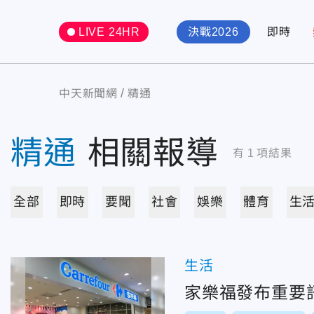
LIVE 24HR
決戰2026
即時
中天新聞網
精通
精通
相關報導
有
1
項結果
全部
即時
要聞
社會
娛樂
體育
生
生活
家樂福發布重要