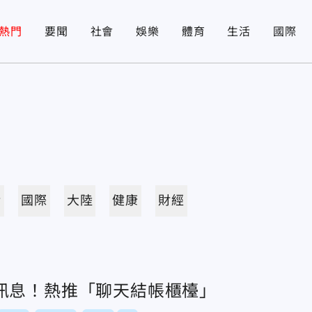
熱門
要聞
社會
娛樂
體育
生活
國際
活
國際
大陸
健康
財經
訊息！熱推「聊天結帳櫃檯」