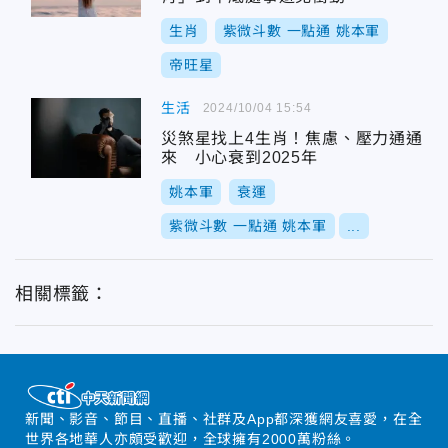
生肖
紫微斗數 一點通 姚本軍
帝旺星
生活
2024/10/04 15:54
災煞星找上4生肖！焦慮、壓力通通
來 小心衰到2025年
姚本軍
衰運
紫微斗數 一點通 姚本軍
...
相關標籤：
新聞、影音、節目、直播、社群及App都深獲網友喜愛，在全
世界各地華人亦頗受歡迎，全球擁有2000萬粉絲。