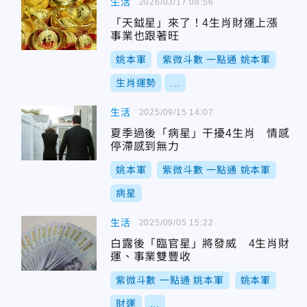
生活
2026/03/17 08:56
「天鉞星」來了！4生肖財運上漲
事業也跟著旺
姚本軍
紫微斗數 一點通 姚本軍
生肖運勢
...
生活
2025/09/15 14:07
夏季過後「病星」干擾4生肖 情感
停滯感到無力
姚本軍
紫微斗數 一點通 姚本軍
病星
生活
2025/09/05 15:22
白露後「臨官星」將發威 4生肖財
運、事業雙豐收
紫微斗數 一點通 姚本軍
姚本軍
財運
...