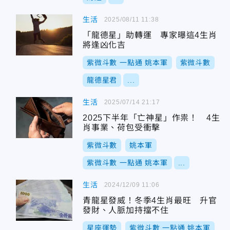
生活
2025/08/11 11:38
「龍德星」助轉運 專家曝這4生肖
將逢凶化吉
紫微斗數 一點通 姚本軍
紫微斗數
龍德星君
...
生活
2025/07/14 21:17
2025下半年「亡神星」作祟！ 4生
肖事業、荷包受衝擊
紫微斗數
姚本軍
紫微斗數 一點通 姚本軍
...
生活
2024/12/09 11:06
青龍星發威！冬季4生肖最旺 升官
發財、人脈加持擋不住
星座運勢
紫微斗數 一點通 姚本軍