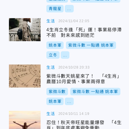
青龍星
...
生活
2024/11/04 22:05
4生肖立冬逢「死」運！事業易停滯
不前 對未來感到迷茫
姚本軍
紫微斗數 一點通 姚本軍
立冬
...
生活
2024/10/28 20:33
紫微斗數天姚星來了！ 「4生肖」
農曆10月愛情、事業兩得意
紫微斗數
紫微斗數 一點通 姚本軍
姚本軍
...
生活
2024/10/11 14:19
忍住！秋天帝旺星能量爆發 「4生
肖」到年底處事避免衝動