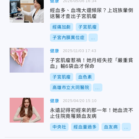
健康
2026/05/06 16:34
經血多、血塊大還頻尿？上班族暈倒
送醫才查出子宮肌瘤
經痛加劇
子宮肌瘤
子宮內膜異位症
...
健康
2025/11/03 17:43
子宮肌瘤惹禍！她月經失控「嚴重貧
血」輸6袋血才保命
子宮肌瘤
血色素
高雄市立大同醫院
...
健康
2025/04/20 15:10
永遠記得初經來的那一年！她血流不
止住院竟罹類血友病
中央社
經血量過多
血友病
...