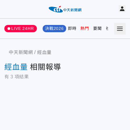
LIVE 24HR
決戰2026
即時
熱門
要聞
社會
娛樂
中天新聞網
經血量
經血量
相關報導
有
3
項結果