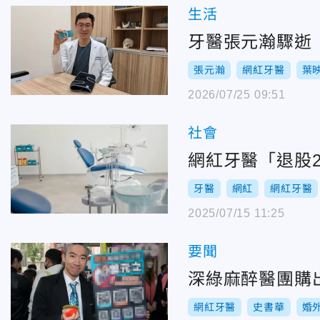
生活
牙醫張元瀚驟逝
張元瀚
網紅牙醫
葉
2026/07/25 09:51
社會
網紅牙醫「退股
牙醫
網紅
網紅牙醫
2025/07/15 11:25
要聞
深綠麻醉醫團購
網紅牙醫
史書華
婚