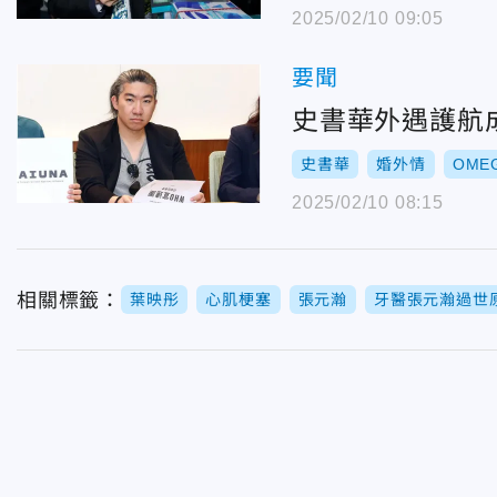
2025/02/10 09:05
要聞
史書華外遇護航成
史書華
婚外情
OME
2025/02/10 08:15
相關標籤：
葉映彤
心肌梗塞
張元瀚
牙醫張元瀚過世