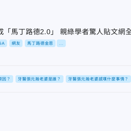
「馬丁路德2.0」 親綠學者驚人貼文網
GA
網友
馬丁路德金恩
...
原因？
牙醫張元瀚老婆是誰？
牙醫張元瀚老婆感嘆什麼事情？