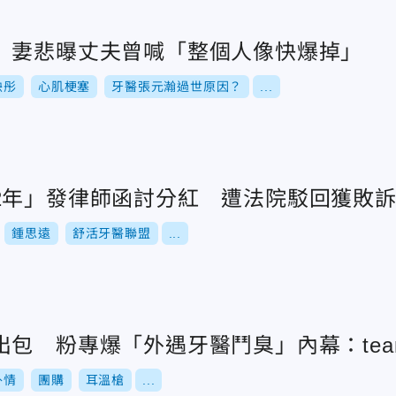
 妻悲曝丈夫曾喊「整個人像快爆掉」
映彤
心肌梗塞
牙醫張元瀚過世原因？
...
2年」發律師函討分紅 遭法院駁回獲敗
鍾思遠
舒活牙醫聯盟
...
出包 粉專爆「外遇牙醫鬥臭」內幕：te
外情
團購
耳溫槍
...