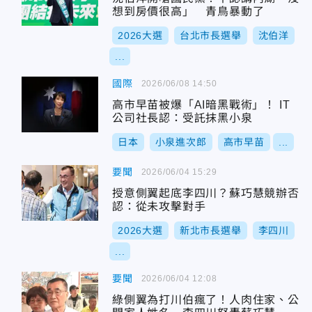
想到房價很高」 青鳥暴動了
2026大選
台北市長選舉
沈伯洋
...
國際
2026/06/08 14:50
高市早苗被爆「AI暗黑戰術」！ IT
公司社長認：受託抹黑小泉
日本
小泉進次郎
高市早苗
...
要聞
2026/06/04 15:29
授意側翼起底李四川？蘇巧慧競辦否
認：從未攻擊對手
2026大選
新北市長選舉
李四川
...
要聞
2026/06/04 12:08
綠側翼為打川伯瘋了！人肉住家、公