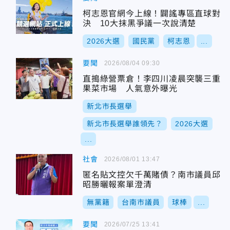
柯志恩官網今上線！闢謠專區直球對
決 10大抹黑爭議一次說清楚
2026大選
國民黨
柯志恩
...
要聞
2026/08/04 09:30
直搗綠營票倉！李四川凌晨突襲三重
果菜市場 人氣意外曝光
新北市長選舉
新北市長選舉誰領先？
2026大選
...
社會
2026/08/01 13:47
匿名貼文控欠千萬賭債？南市議員邱
昭勝曬報案單澄清
無黨籍
台南市議員
球棒
...
要聞
2026/07/25 13:41