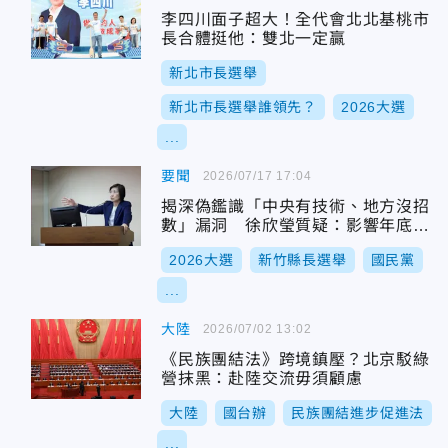
李四川面子超大！全代會北北基桃市
長合體挺他：雙北一定贏
新北市長選舉
新北市長選舉誰領先？
2026大選
...
要聞
2026/07/17 17:04
揭深偽鑑識「中央有技術、地方沒招
數」漏洞 徐欣瑩質疑：影響年底選
舉恐動搖民主
2026大選
新竹縣長選舉
國民黨
...
大陸
2026/07/02 13:02
《民族團結法》跨境鎮壓？北京駁綠
營抹黑：赴陸交流毋須顧慮
大陸
國台辦
民族團結進步促進法
...