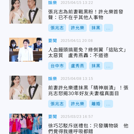
娛樂
2025/04/15 13:22
張兆志為前妻戰黑粉！許允樂首發
聲：已不在乎其他人事物
張兆志
許允樂
抹黑
...
要聞
2025/04/11 20:08
人血饅頭搞罷免？綠側翼「這貼文」
太惡質 盧秀燕轟：不道德
台中市
盧秀燕
抹黑
...
娛樂
2025/04/08 13:15
前妻許允樂遭抹黑「精神崩潰」！張
兆志怒揭30年好友夫妻檔真面目
張兆志
許允樂
離婚
...
要聞
2025/03/23 16:57
徐巧芯駁斥送禮包：只發購物袋 他
們覺得我連呼吸都錯