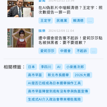
要聞
2024/12/12 13:56
在AI偽影片中嗆賴清德？王定宇：照
次數提告一罪一罰
王定宇
民進黨
賴清德
...
娛樂
2024/12/09 11:04
遭中選會提告獲不起訴！愛莉莎莎點
名被抹黑者：要不要道歉？
愛莉莎莎
中選會
不起訴
...
相關標籤：
日本
李四川
AI
小泉進次郎
高市早苗
新北市長選舉
2026大選
AI是否已經成為日本選舉操作工具
高市早苗陣營到底有沒有參與負面宣傳
生成式AI介入政治會帶來哪些風險