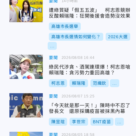
要聞
14小時前
遭綠質疑「假五五波」 柯志恩競辦
反酸賴瑞隆：狂開後援會造勢沒效果
高雄市長選舉
高雄市長選情如何變化？
2026大選
...
要聞
2026/08/08 16:44
綠民代涉貪、酒駕連環爆！柯志恩嗆
賴瑞隆：貪污勢力重回高雄？
柯志恩
賴瑞隆
范織欽
...
要聞
2026/08/07 15:25
「今天就是那一天！」陳時中不忍了
發長文 還原採購疫苗被抹黑內幕
陳昱瑄
李世宗
BNT疫苗
...
要聞
2026/08/05 18:58