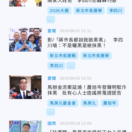
開家人姓名 李四川怒轟蘇巧慧
2026大選
新北市長選舉
李四川
...
要聞
2026/06/02 21:11
影/「蔣市長都說我臉黑黑」 李四
川嗆：不是曬黑是被抹黑！
新北市長選戰
新北市長選舉
李四川
...
要聞
2026/06/02 10:52
馬辦金流案延燒！蕭旭岑發聲明駁斥
抹黑 批有心人士造謠將蒐證提告
馬英九基金會
馬英九
蕭旭岑
...
國際
2026/05/28 12:00