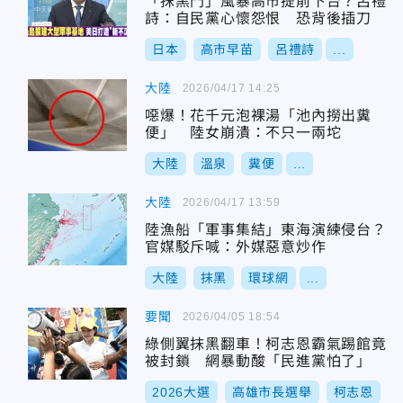
「抹黑門」風暴高市提前下台？呂禮
詩：自民黨心懷怨恨 恐背後插刀
日本
高市早苗
呂禮詩
...
大陸
2026/04/17 14:25
噁爆！花千元泡裸湯「池內撈出糞
便」 陸女崩潰：不只一兩坨
大陸
溫泉
糞便
...
大陸
2026/04/17 13:59
陸漁船「軍事集結」東海演練侵台？
官媒駁斥喊：外媒惡意炒作
大陸
抹黑
環球網
...
要聞
2026/04/05 18:54
綠側翼抹黑翻車！柯志恩霸氣踢館竟
被封鎖 網暴動酸「民進黨怕了」
2026大選
高雄市長選舉
柯志恩