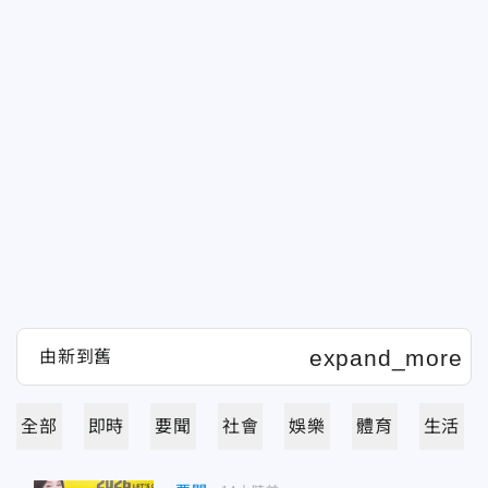
全部
即時
要聞
社會
娛樂
體育
生活