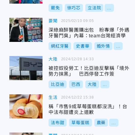
罷免
徐巧芯
立法院
...
要聞
2025/02/10 09:05
深綠麻醉醫團購出包 粉專爆「外遇
牙醫鬥臭」內幕：team台灣經濟學
網紅牙醫
史書華
婚外情
...
大陸
2024/12/28 14:33
被控奴役勞工！比亞迪反擊稱「境外
勢力抹黑」 巴西停發工作簽
比亞迪
巴西
大陸
...
生活
2024/12/22 15:38
稱「市售9成草莓蛋糕都沒洗」！台
中法布甜遭炎上道歉
法布甜
草莓蛋糕
農藥
...