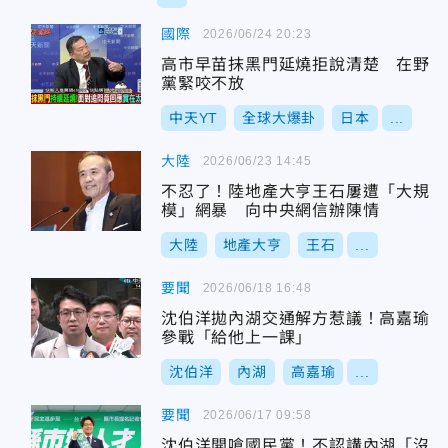
國際
2026/06/24 20:23
高市早苗抹黑門延燒拒說清楚 在野
黨緊咬不放
中天YT
全球大爆卦
日本
...
大陸
2026/06/23 14:45
不忍了！陸地產大亨王石屢遭「大規
模」網暴 向中央網信辦陳情
大陸
地產大亨
王石
...
要聞
2026/06/18 16:48
沈伯洋拋內湖交通解方惹議！高嘉瑜
參戰「給他上一課」
沈伯洋
內湖
高嘉瑜
...
要聞
2026/06/17 09:58
沈伯洋開嗆國民黨！不認講內湖「沒