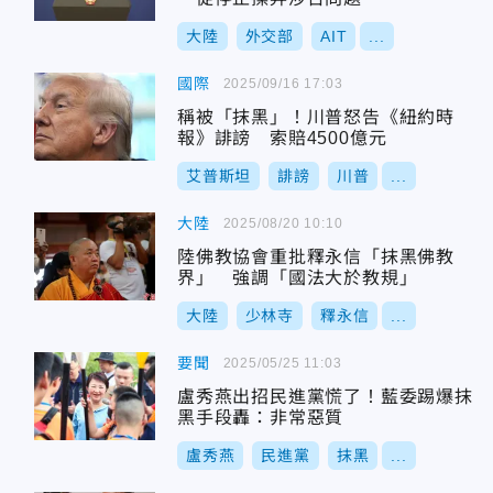
大陸
外交部
AIT
...
國際
2025/09/16 17:03
稱被「抹黑」！川普怒告《紐約時
報》誹謗 索賠4500億元
艾普斯坦
誹謗
川普
...
大陸
2025/08/20 10:10
陸佛教協會重批釋永信「抹黑佛教
界」 強調「國法大於教規」
大陸
少林寺
釋永信
...
要聞
2025/05/25 11:03
盧秀燕出招民進黨慌了！藍委踢爆抹
黑手段轟：非常惡質
盧秀燕
民進黨
抹黑
...