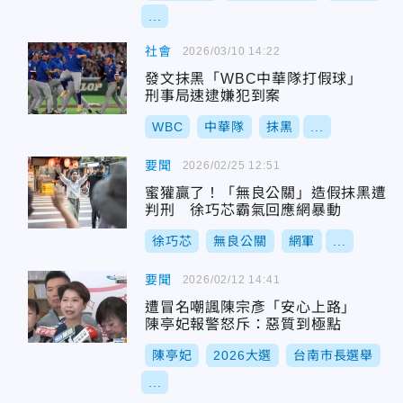
...
社會
2026/03/10 14:22
發文抹黑「WBC中華隊打假球」
刑事局速逮嫌犯到案
WBC
中華隊
抹黑
...
要聞
2026/02/25 12:51
蜜獾贏了！「無良公關」造假抹黑遭
判刑 徐巧芯霸氣回應網暴動
徐巧芯
無良公關
網軍
...
要聞
2026/02/12 14:41
遭冒名嘲諷陳宗彥「安心上路」
陳亭妃報警怒斥：惡質到極點
陳亭妃
2026大選
台南市長選舉
...