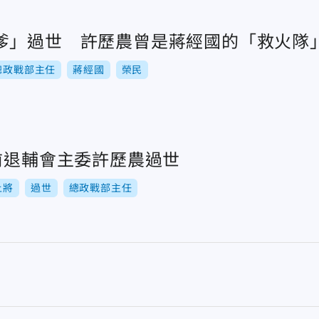
爹」過世 許歷農曾是蔣經國的「救火隊
總政戰部主任
蔣經國
榮民
前退輔會主委許歷農過世
上將
過世
總政戰部主任