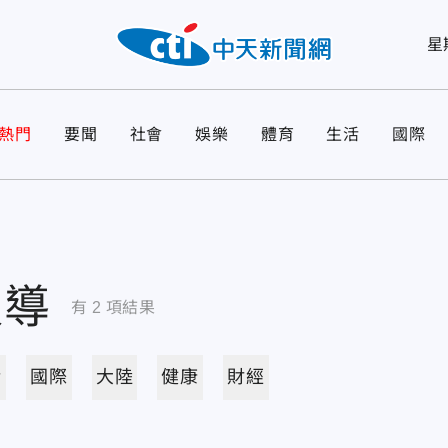
星
熱門
要聞
社會
娛樂
體育
生活
國際
報導
有
2
項結果
活
國際
大陸
健康
財經