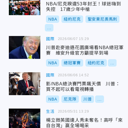
NBA/尼克睽違53年封王！球迷嗨到
失控 17歲少年中槍
NBA
紐約尼克
聖安東尼奧馬刺
...
國際
2026/06/07 15:29
川普赴麥迪遜花園廣場看NBA總冠軍
賽 維安升級官方籲提早到場
NBA
總冠軍賽
紐約尼克
...
國際
2026/06/06 14:52
影/NBA總決賽門票飆天價 川普：
買不起可以看電視轉播
NBA
尼克隊
川普
...
生活
2026/05/31 13:29
楊立微英國達人秀未奪名！高呼「來
自台灣」贏全場喝采