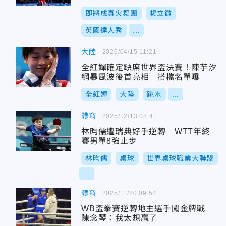
即將成真火舞團
楊立微
英國達人秀
...
大陸
2026/04/15 11:21
全紅嬋確定缺席世界盃決賽！陳芋汐
網暴風波後首亮相 搭檔名單曝
全紅嬋
大陸
跳水
...
體育
2025/12/13 08:41
林昀儒遭瑞典好手逆轉 WTT年終
賽男單8強止步
林昀儒
桌球
世界桌球職業大聯盟
...
體育
2025/11/20 09:54
WB盃拳賽逆轉地主選手闖金牌戰
陳念琴：我太想贏了