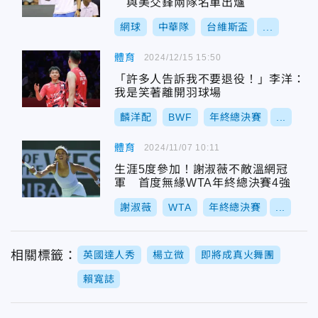
與美交鋒兩隊名單出爐
網球
中華隊
台維斯盃
...
體育
2024/12/15 15:50
「許多人告訴我不要退役！」李洋：
我是笑著離開羽球場
麟洋配
BWF
年終總決賽
...
體育
2024/11/07 10:11
生涯5度參加！謝淑薇不敵溫網冠
軍 首度無緣WTA年終總決賽4強
謝淑薇
WTA
年終總決賽
...
相關標籤：
英國達人秀
楊立微
即將成真火舞團
賴寬誌