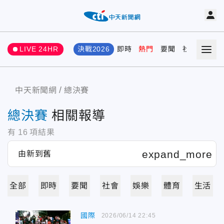
LIVE 24HR
決戰2026
即時
熱門
要聞
社會
娛樂
中天新聞網
總決賽
總決賽
相關報導
有
16
項結果
全部
即時
要聞
社會
娛樂
體育
生活
國際
2026/06/14 22:45