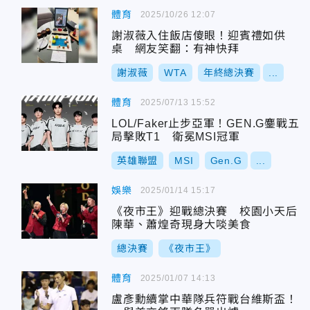
體育
2025/10/26 12:07
謝淑薇入住飯店傻眼！迎賓禮如供
桌 網友笑翻：有神快拜
謝淑薇
WTA
年終總決賽
...
體育
2025/07/13 15:52
LOL/Faker止步亞軍！GEN.G鏖戰五
局擊敗T1 衛冕MSI冠軍
英雄聯盟
MSI
Gen.G
...
娛樂
2025/01/14 15:17
《夜市王》迎戰總決賽 校園小天后
陳華、蕭煌奇現身大啖美食
總決賽
《夜市王》
體育
2025/01/07 14:13
盧彥勳續掌中華隊兵符戰台維斯盃！