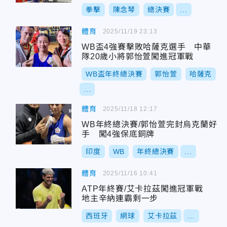
拳擊
陳念琴
總決賽
...
體育
2025/11/19 23:13
WB盃4強賽擊敗哈薩克選手 中華
隊20歲小將郭怡萱闖進冠軍戰
WB盃年終總決賽
郭怡萱
哈薩克
...
體育
2025/11/18 12:17
WB年終總決賽/郭怡萱完封烏克蘭好
手 闖4強保底銅牌
印度
WB
年終總決賽
...
體育
2025/11/16 10:41
ATP年終賽/艾卡拉茲闖進冠軍戰
地主辛納連霸剩一步
西班牙
網球
艾卡拉茲
...