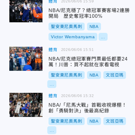
體育
2026/06/06 15:59
NBA/尼克穩了？總冠軍賽客場2連勝
開局 歷史奪冠率100%
聖安東尼奧馬刺
NBA
Victor Wembanyama
...
體育
2026/06/06 15:51
NBA/尼克總冠軍賽門票最低都要24
萬！川普：買不起就在家看電視
聖安東尼奧馬刺
NBA
文班亞瑪
...
體育
2026/06/06 15:32
NBA/「尼馬大戰」首戰收視爆棚！
創「勇騎對決」後最高紀錄
聖安東尼奧馬刺
NBA
文班亞瑪
...