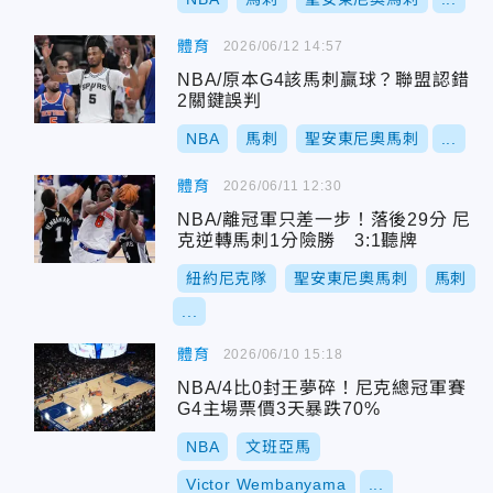
體育
2026/06/12 14:57
NBA/原本G4該馬刺贏球？聯盟認錯
2關鍵誤判
NBA
馬刺
聖安東尼奧馬刺
...
體育
2026/06/11 12:30
NBA/離冠軍只差一步！落後29分 尼
克逆轉馬刺1分險勝 3:1聽牌
紐約尼克隊
聖安東尼奧馬刺
馬刺
...
體育
2026/06/10 15:18
NBA/4比0封王夢碎！尼克總冠軍賽
G4主場票價3天暴跌70%
NBA
文班亞馬
Victor Wembanyama
...