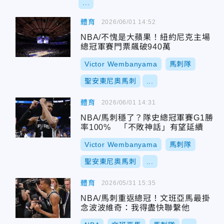
...
體育
2026/06/01 14:52
NBA/不愧是大蘋果！紐約尼克主場
總冠軍賽門票飆破940萬
Victor Wembanyama
馬刺隊
聖安東尼奧馬刺
...
體育
2026/06/01 14:31
NBA/馬刺穩了？隊史總冠軍賽G1勝
率100% 「不敗神話」有望延續
Victor Wembanyama
馬刺隊
聖安東尼奧馬刺
...
體育
2026/05/31 15:35
NBA/馬刺重返總冠！文班亞馬最掛
念波波維奇：我得盡快聯繫他