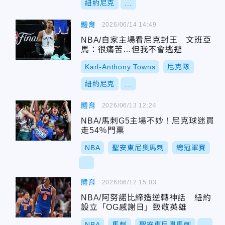
紐約尼克
...
體育
2026/06/14 14:49
NBA/自家主場看尼克封王 文班亞
馬：很痛苦…但我不會逃避
Karl-Anthony Towns
尼克隊
紐約尼克
...
體育
2026/06/13 12:24
NBA/馬刺G5主場不妙！尼克球迷買
走54％門票
NBA
聖安東尼奧馬刺
總冠軍賽
...
體育
2026/06/12 15:03
NBA/阿努諾比締造逆轉神話 紐約
設立「OG感謝日」致敬英雄
NBA
馬刺
聖安東尼奧馬刺
...