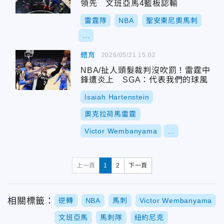
領先 文班亞馬4籃板認輸
雷霆隊
NBA
聖安東尼奧馬刺
...
體育
2026/05/21 15:02
NBA/扯人頭髮裁判沒吹罰！雷霆中
鋒遭炎上 SGA：代表我們的球風
Isaiah Hartenstein
奧克拉荷馬雷霆
Victor Wembanyama
...
上一頁
1
2
下一頁
相關標籤：
逆轉
NBA
馬刺
Victor Wembanyama
文班亞馬
馬刺隊
紐約尼克