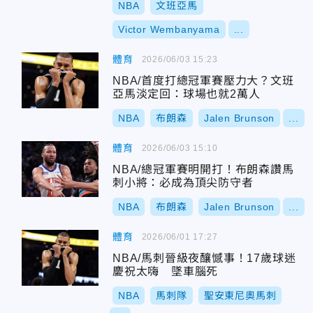
NBA
文班亞馬
Victor Wembanyama
...
體育
2026/06/03 15:23
NBA/首度打總冠軍賽壓力大？文班
亞馬淡定回：球場也就2萬人
NBA
布朗森
Jalen Brunson
...
體育
2026/06/03 15:10
NBA/總冠軍賽明開打！布朗森讚馬
刺小將：必成為頂尖防守者
NBA
布朗森
Jalen Brunson
...
體育
2026/06/01 17:27
NBA/馬刺晉級夜釀憾事！17歲球迷
慶祝太嗨 墜車腦死
NBA
馬刺隊
聖安東尼奧馬刺