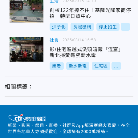
生活
2025/08/15 14:10
創校122年撐不住！基隆光隆家商停
招 轉型日照中心
少子化
長照機構
停止招生
...
社會
2025/03/14 16:58
影/住宅區越式洗頭暗藏「淫窟」
新北掃黃鐵腕斷水電
業者
斷水斷電
住宅區
...
相關標籤：
新聞、影音、節目、直播、社群及App都深獲網友喜愛，在全
世界各地華人亦頗受歡迎，全球擁有2000萬粉絲。