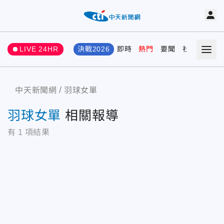
LIVE 24HR
決戰2026
即時
熱門
要聞
社會
娛樂
中天新聞網
羽球女單
羽球女單
相關報導
有
1
項結果