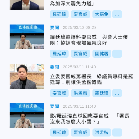
為加深大罷免力道」
羅廷瑋
耍官威
大罷免
...
要聞
2025/03/12 08:28
羅廷瑋遭爆料耍官威 與會人士傻
眼：協調會現場氣氛良好
羅廷瑋
耍官威
國健署
...
要聞
2025/03/11 11:40
立委耍官威罵署長 綠議員爆料是羅
廷瑋：別讓洪孟楷背鍋
耍官威
洪孟楷
羅廷瑋
...
要聞
2025/03/11 11:40
影/羅廷瑋直球回應耍官威 「署長
沒來我怎麼大小聲？」
羅廷瑋
耍官威
洪孟楷
...