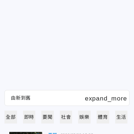
全部
即時
要聞
社會
娛樂
體育
生活