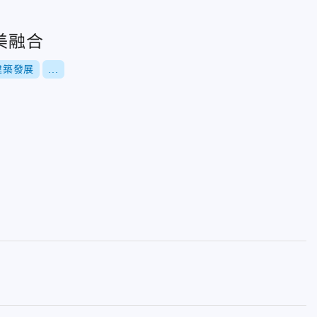
美融合
建築發展
...