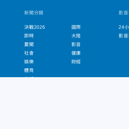
新聞分類
影音
決戰2026
國際
24
即時
大陸
影音
要聞
影音
社會
健康
娛樂
財經
體育
生活
中天新聞網版權所有 © 2022 CTiTV Inc. all Right
China Times Group