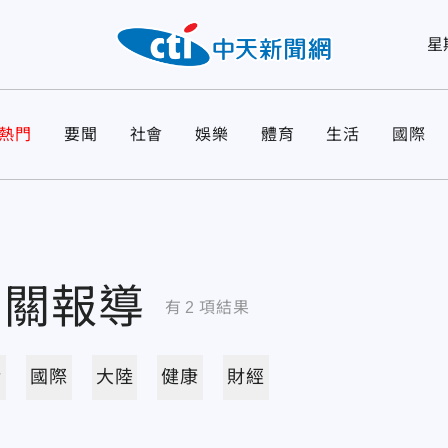
星
熱門
要聞
社會
娛樂
體育
生活
國際
相關報導
有
2
項結果
活
國際
大陸
健康
財經