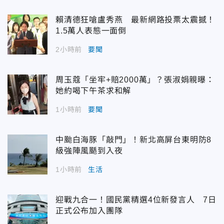
賴清德狂嗆盧秀燕 最新網路投票太震撼！
1.5萬人表態一面倒
2小時前
要聞
周玉蔻「坐牢+賠2000萬」？張淑娟親曝：
她約喝下午茶求和解
1小時前
要聞
中颱白海豚「敲門」！新北高屏台東明防8
級強陣風颳到入夜
1小時前
生活
迎戰九合一！國民黨精選4位新發言人 7日
正式公布加入團隊