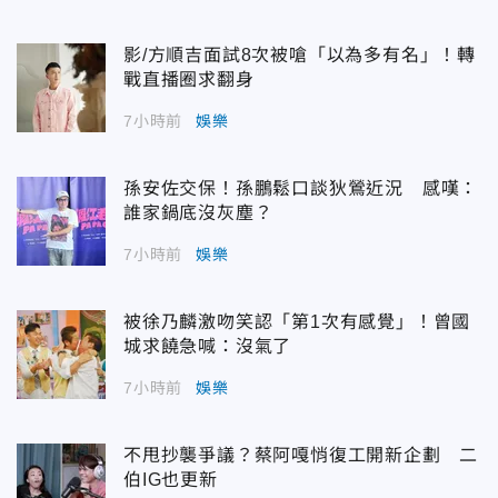
影/方順吉面試8次被嗆「以為多有名」！轉
戰直播圈求翻身
7小時前
娛樂
孫安佐交保！孫鵬鬆口談狄鶯近況 感嘆：
誰家鍋底沒灰塵？
7小時前
娛樂
被徐乃麟激吻笑認「第1次有感覺」！曾國
城求饒急喊：沒氣了
7小時前
娛樂
不甩抄襲爭議？蔡阿嘎悄復工開新企劃 二
伯IG也更新