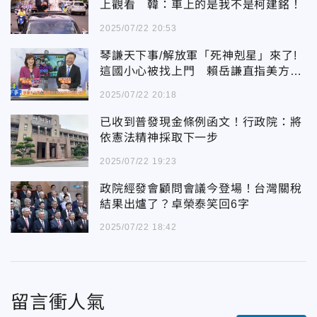
上觀看 韓：車上的是我不是柯建銘！
2025/07/22 20:53
琴謙天下事/解放軍「死神剋星」來了!
這國小心被找上門 賴岳謙直指美方
「三大戰略誤判」
2025/07/22 20:18
已收到普發現金條例函文！行政院：將
依憲法精神採取下一步
2025/07/22 19:23
政院經發會顧問會議今登場！台灣關稅
結果出爐了？卓榮泰笑回6字
2025/07/22 18:42
留言衝人氣