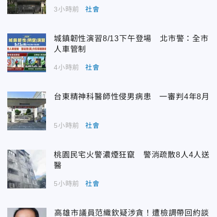
3小時前
社會
城鎮韌性演習8/13下午登場 北市警：全市
人車管制
4小時前
社會
台東精神科醫師性侵男病患 一審判4年8月
5小時前
社會
桃園民宅火警濃煙狂竄 警消疏散8人4人送
醫
5小時前
社會
高雄市議員范織欽疑涉貪！遭檢調帶回約談