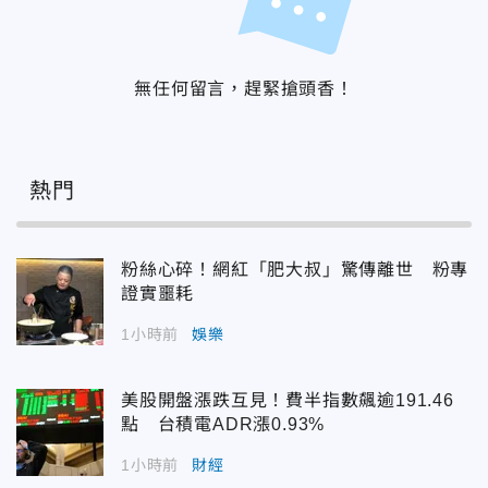
無任何留言，趕緊搶頭香！
熱門
粉絲心碎！網紅「肥大叔」驚傳離世 粉專
證實噩耗
1小時前
娛樂
美股開盤漲跌互見！費半指數飆逾191.46
點 台積電ADR漲0.93%
1小時前
財經