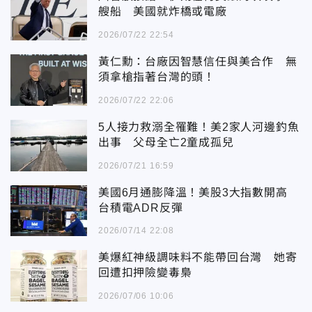
艘船 美國就炸橋或電廠
2026/07/22 22:54
黃仁勳：台廠因智慧信任與美合作 無
須拿槍指著台灣的頭！
2026/07/22 22:06
5人接力救溺全罹難！美2家人河邊釣魚
出事 父母全亡2童成孤兒
2026/07/21 16:59
美國6月通膨降溫！美股3大指數開高
台積電ADR反彈
2026/07/14 22:08
美爆紅神級調味料不能帶回台灣 她寄
回遭扣押險變毒梟
2026/07/06 10:06