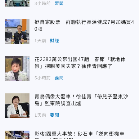
3小時前
要聞
挺自家股票！群聯執行長潘健成7月加碼買4
0張
1天前
財經
花2383萬公帑出國47趟 春節「就地休
假」探親美國夫家？徐佳青回應了
5小時前
要聞
青鳥偶像大翻車！徐佳青「帶兒子登東沙
島」監察院調查出爐
1天前
要聞
影/桃園重大事故！砂石車「逆向衝機車