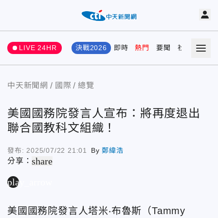
LIVE 24HR
決戰2026
即時
熱門
要聞
社會
娛樂
中天新聞網
國際
總覽
美國國務院發言人宣布：將再度退出
聯合國教科文組織！
發布:
2025/07/22 21:01
By
鄭緯浩
share
分享：
play_arrow
美國國務院發言人塔米‧布魯斯（Tammy