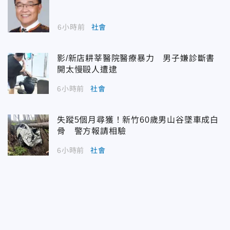
6小時前
社會
影/新店耕莘醫院醫療暴力 男子嫌診斷書
開太慢毆人遭逮
6小時前
社會
失蹤5個月尋獲！新竹60歲男山谷墜車成白
骨 警方報請相驗
6小時前
社會