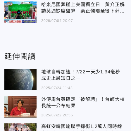
哈米尼國葬碰上美國獨立日 黃介正解
讀莫迪缺席盤算 栗正傑曝延後下葬三
大關鍵
2026/07/04 20:07
延伸閱讀
地球自轉加速！7/22一天少1.34毫秒
成史上最短日之一
2025/07/24 11:43
外傳周台英確定「被解聘」！台師大校
長統一公布結果
2025/07/22 20:56
高虹安韓國瑜聯手掃街1.2萬人同時線