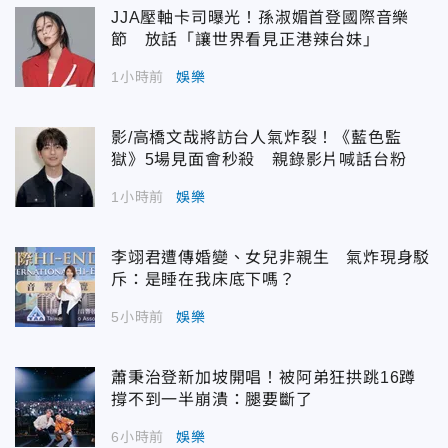
JJA壓軸卡司曝光！孫淑媚首登國際音樂
節 放話「讓世界看見正港辣台妹」
1小時前
娛樂
影/高橋文哉將訪台人氣炸裂！《藍色監
獄》5場見面會秒殺 親錄影片喊話台粉
1小時前
娛樂
李翊君遭傳婚變、女兒非親生 氣炸現身駁
斥：是睡在我床底下嗎？
5小時前
娛樂
蕭秉治登新加坡開唱！被阿弟狂拱跳16蹲
撐不到一半崩潰：腿要斷了
6小時前
娛樂