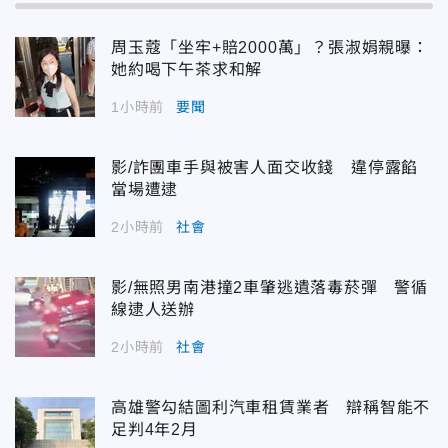
周玉蔻「坐牢+賠2000萬」？張淑娟親曝：
她約喝下午茶求和解
1小時前
要聞
影/詐團車手與被害人面交收錢 違停露餡
當場遭逮
2小時前
社會
影/無照男南港撞2車肇逃遺落毒菸彈 警循
線逮人送辦
2小時前
社會
高雄警勾結圖利汽車租賃業者 辯稱智能不
足判4年2月