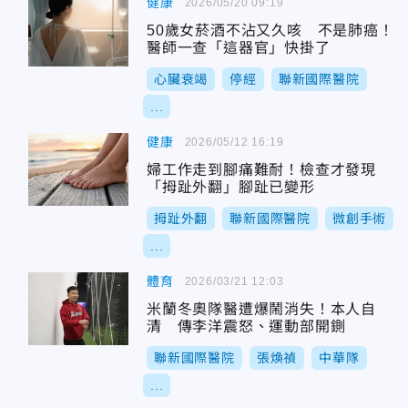
健康
2026/05/20 09:19
50歲女菸酒不沾又久咳 不是肺癌！
醫師一查「這器官」快掛了
心臟衰竭
停經
聯新國際醫院
...
健康
2026/05/12 16:19
婦工作走到腳痛難耐！檢查才發現
「拇趾外翻」腳趾已變形
拇趾外翻
聯新國際醫院
微創手術
...
體育
2026/03/21 12:03
米蘭冬奧隊醫遭爆鬧消失！本人自
清 傳李洋震怒、運動部開鍘
聯新國際醫院
張煥禎
中華隊
...