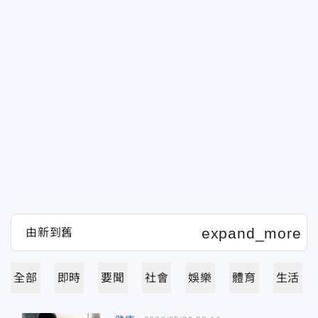
全部
即時
要聞
社會
娛樂
體育
生活