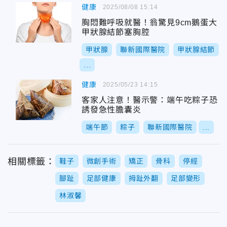
健康
2025/08/08 15:14
胸悶難呼吸就醫！翁驚見9cm鵝蛋大
甲狀腺結節塞胸腔
甲狀腺
聯新國際醫院
甲狀腺結節
...
健康
2025/05/23 14:15
客家人注意！醫示警：端午吃粽子恐
誘發急性膽囊炎
端午節
粽子
聯新國際醫院
...
相關標籤：
鞋子
微創手術
矯正
骨科
停經
腳趾
足部健康
拇趾外翻
足部變形
林淑馨