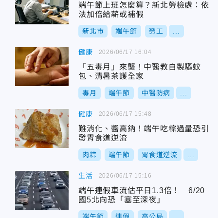
端午節上班怎麼算？新北勞檢處：依
法加倍給薪或補假
新北市
端午節
勞工
...
健康
2026/06/17 16:04
「五毒月」來襲！中醫教自製驅蚊
包、清暑茶護全家
毒月
端午節
中醫防病
...
健康
2026/06/17 15:48
難消化、醬高鈉！端午吃粽過量恐引
發胃食道逆流
肉粽
端午節
胃食道逆流
...
生活
2026/06/17 15:16
端午連假車流估平日1.3倍！ 6/20
國5北向恐「塞至深夜」
端午節
連假
高公局
...