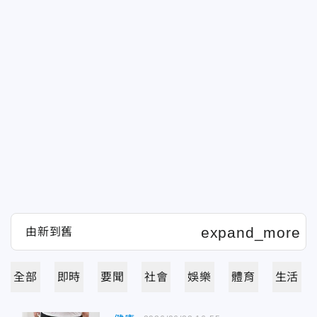
全部
即時
要聞
社會
娛樂
體育
生活