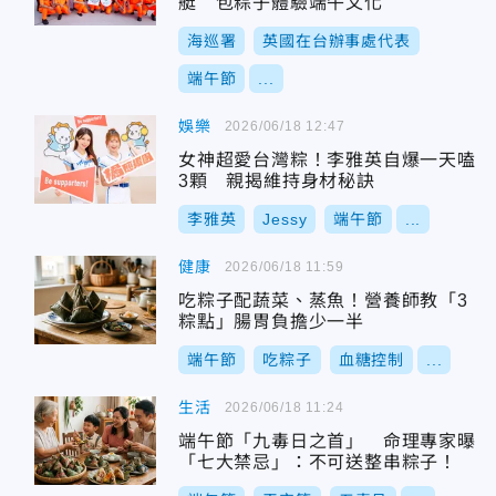
艇 包粽子體驗端午文化
海巡署
英國在台辦事處代表
端午節
...
娛樂
2026/06/18 12:47
女神超愛台灣粽！李雅英自爆一天嗑
3顆 親揭維持身材秘訣
李雅英
Jessy
端午節
...
健康
2026/06/18 11:59
吃粽子配蔬菜、蒸魚！營養師教「3
粽點」腸胃負擔少一半
端午節
吃粽子
血糖控制
...
生活
2026/06/18 11:24
端午節「九毒日之首」 命理專家曝
「七大禁忌」：不可送整串粽子！