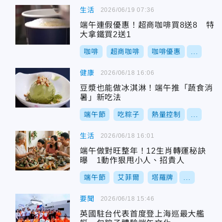
生活
2026/06/19 07:36
端午連假優惠！超商咖啡買8送8 特
大拿鐵買2送1
咖啡
超商咖啡
咖啡優惠
...
健康
2026/06/18 16:06
豆漿也能做冰淇淋！端午推「蔬食消
暑」新吃法
端午節
吃粽子
熱量控制
...
生活
2026/06/18 16:01
端午做對旺整年！12生肖轉運秘訣
曝 1動作狠甩小人、招貴人
端午節
艾菲爾
塔羅牌
...
要聞
2026/06/18 15:46
英國駐台代表首度登上海巡最大艦