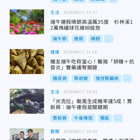
生活
2026/06/17 14:47
端午連假晴朗高溫飆35度 杉林溪1
2萬株繡球花繽紛綻放
端午節
連假
晴朗
...
健康
2026/06/17 11:16
糖友端午吃粽當心！醫揭「排糖＋抗
發炎」雙藥護腎關鍵
糖尿病
腎病變
慢性腎臟病
...
生活
2026/06/17 10:44
「米克拉」颱風生成機率達5成！賈
新興：端午連假是關鍵期
賈新興
午後陣雨
關島
...
要聞
2026/06/17 10:29