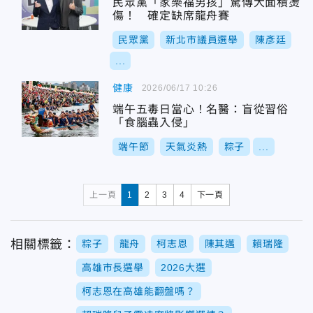
民眾黨「家樂福男孩」驚傳大面積燙
傷！ 確定缺席龍舟賽
民眾黨
新北市議員選舉
陳彥廷
...
健康
2026/06/17 10:26
端午五毒日當心！名醫：盲從習俗
「食腦蟲入侵」
端午節
天氣炎熱
粽子
...
上一頁
1
2
3
4
下一頁
相關標籤：
粽子
龍舟
柯志恩
陳其邁
賴瑞隆
高雄市長選舉
2026大選
柯志恩在高雄能翻盤嗎？