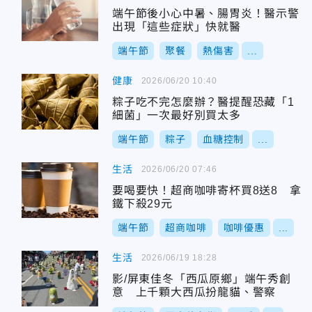
端午節後小心中暑、腸胃炎！醫示警
出現「這些症狀」快就醫
端午節
聚餐
熱傷害
...
健康
2026/06/20 10:40
粽子吃不完怎麼辦？醫提醒恐藏「1
細菌」一次最好別買太多
端午節
粽子
血糖控制
...
生活
2026/06/20 07:46
要喝要快！超商咖啡寄杯買8送8 拿
鐵下殺29元
端午節
超商咖啡
咖啡優惠
...
生活
2026/06/19 18:28
影/屏東佳冬「西瓜原鄉」端午秀創
意 上千顆大西瓜扮龍貓、警察