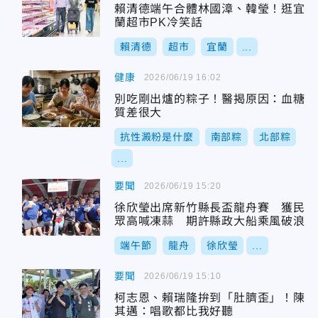
賴清德端午合體林國漳、韓瑩！逛宜
蘭超市PK冷笑話
賴清德
超市
宜蘭
...
健康
2026/06/19 16:02
別吃剛出爐的粽子！醫揭原因：血糖
質差很大
抗性澱粉是什麼
南部粽
北部粽
...
要聞
2026/06/19 15:20
徐欣瑩出席新竹縣長盃龍舟賽 獲民
眾高喊凍蒜 期許縣政大船乘風破浪
端午節
龍舟
徐欣瑩
...
要聞
2026/06/19 15:10
柯志恩、賴瑞隆拚到「肚臍歪」！陳
其邁：唱歌都比我好聽