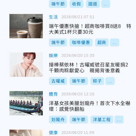
端午節
收假
國道
...
生活
2026/06/21 07:51
端午優惠快搶！超商咖啡買8送8 特
大美式1杯只要30元
端午節
咖啡優惠
超商
...
娛樂
2026/06/20 15:35
接棒蔡依林！古曜威號召星友暖捐2
千顆肉粽獻愛心 親揭背後意義
古曜威
端午節
粽子
...
體育
2026/06/20 12:20
洋基女孩美腿划龍舟！首次下水全嚇
壞：感覺快翻船
划龍舟
端午節
洋基工程
...
健康
2026/06/20 11:09