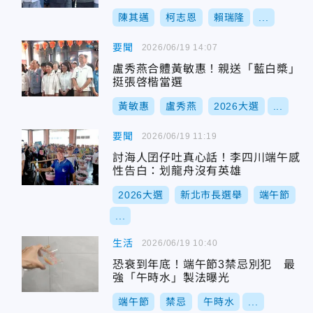
陳其邁
柯志恩
賴瑞隆
...
要聞
2026/06/19 14:07
盧秀燕合體黃敏惠！親送「藍白槳」
挺張啓楷當選
黃敏惠
盧秀燕
2026大選
...
要聞
2026/06/19 11:19
討海人囝仔吐真心話！李四川端午感
性告白：划龍舟沒有英雄
2026大選
新北市長選舉
端午節
...
生活
2026/06/19 10:40
恐衰到年底！端午節3禁忌別犯 最
強「午時水」製法曝光
端午節
禁忌
午時水
...