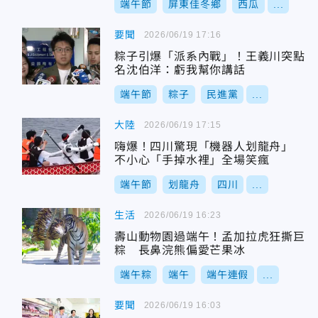
端午節
屏東佳冬鄉
西瓜
...
要聞
2026/06/19 17:16
粽子引爆「派系內戰」！王義川突點
名沈伯洋：虧我幫你講話
端午節
粽子
民進黨
...
大陸
2026/06/19 17:15
嗨爆！四川驚現「機器人划龍舟」
不小心「手掉水裡」全場笑瘋
端午節
划龍舟
四川
...
生活
2026/06/19 16:23
壽山動物園過端午！孟加拉虎狂撕巨
粽 長鼻浣熊偏愛芒果冰
端午粽
端午
端午連假
...
要聞
2026/06/19 16:03