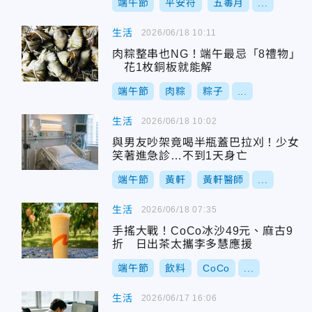
端午節
平安符
五毒月
...
生活
2026/06/18 10:11
肉粽整串也NG！端午最忌「8禮物」
花1枚銅板就能解
端午節
肉粽
粽子
...
生活
2026/06/18 10:02
與男友吵架竟喝半瓶蓋巴拉刈！少女
笑著進急診…不到1天身亡
端午節
黃軒
黃軒醫師
...
生活
2026/06/18 07:35
手搖大戰！CoCo冰沙49元、麻古9
折 日出茶太攜李多慧應援
端午節
飲料
CoCo
...
生活
2026/06/17 16:06