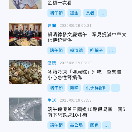
金額一次看
端午節
禮金
長者
...
要聞
2026/06/19 09:21
賴清德發文慶端午 罕見提滿中華文
化傳統習俗
端午節
賴清德
吃粽子
...
健康
2026/06/19 08:10
冰箱冷凍「殭屍粽」別吃 醫警告：
小心急性腎損傷
端午節
肉粽
洪永祥醫師
...
生活
2026/06/19 07:53
端午連假首日國道10路段易塞 國5
南下恐龜速10小時
端午節
高公局
國道
...