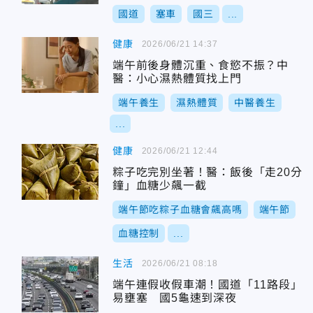
國道
塞車
國三
...
健康
2026/06/21 14:37
端午前後身體沉重、食慾不振？中
醫：小心濕熱體質找上門
端午養生
濕熱體質
中醫養生
...
健康
2026/06/21 12:44
粽子吃完別坐著！醫：飯後「走20分
鐘」血糖少飆一截
端午節吃粽子血糖會飆高嗎
端午節
血糖控制
...
生活
2026/06/21 08:18
端午連假收假車潮！國道「11路段」
易壅塞 國5龜速到深夜