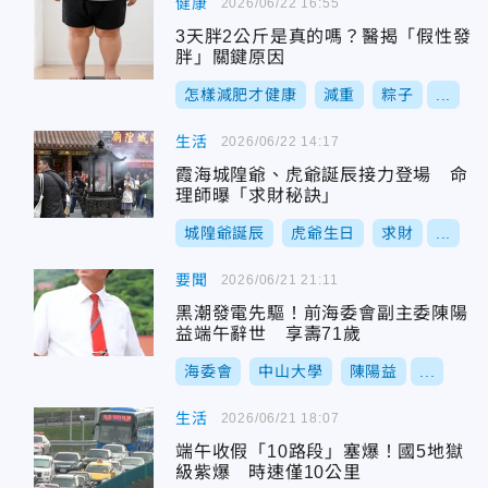
健康
2026/06/22 16:55
3天胖2公斤是真的嗎？醫揭「假性發
胖」關鍵原因
怎樣減肥才健康
減重
粽子
...
生活
2026/06/22 14:17
霞海城隍爺、虎爺誕辰接力登場 命
理師曝「求財秘訣」
城隍爺誕辰
虎爺生日
求財
...
要聞
2026/06/21 21:11
黑潮發電先驅！前海委會副主委陳陽
益端午辭世 享壽71歲
海委會
中山大學
陳陽益
...
生活
2026/06/21 18:07
端午收假「10路段」塞爆！國5地獄
級紫爆 時速僅10公里