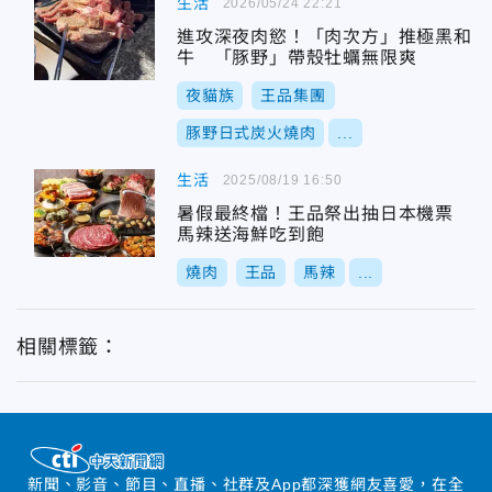
生活
2026/05/24 22:21
進攻深夜肉慾！「肉次方」推極黑和
牛 「豚野」帶殼牡蠣無限爽
夜貓族
王品集團
豚野日式炭火燒肉
...
生活
2025/08/19 16:50
暑假最終檔！王品祭出抽日本機票
馬辣送海鮮吃到飽
燒肉
王品
馬辣
...
相關標籤：
新聞、影音、節目、直播、社群及App都深獲網友喜愛，在全