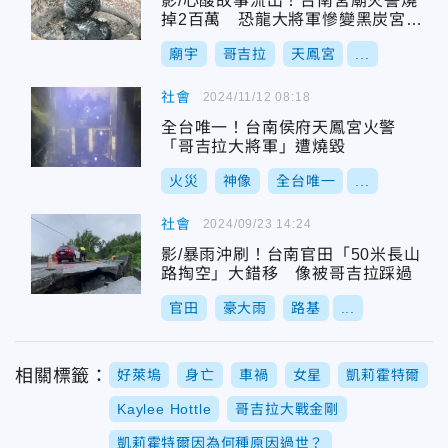
影/心酸故事流出！台南宮廟火警燒
掉2百萬 恐龍大將軍慘變黑炭宮主
淚崩
廟宇
哥吉拉
天鳳宮
...
社會
2024/11/12 08:18
全台唯一！台南侯府天鳳宮火警
「哥吉拉大將軍」遭燒毀
火災
神像
全台唯一
...
社會
2024/09/23 14:24
影/暴雨沖刷！台南官田「50米長山
路掏空」大錯移 像被哥吉拉踩過
官田
豪大雨
路基
...
相關標籤：
好萊塢
身亡
車禍
女星
凱莉霍特爾
Kaylee Hottle
哥吉拉大戰金剛
凱莉霍特爾因為何種原因過世？