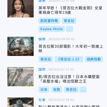
娛樂
2026/07/22 07:09
英年早逝！《哥吉拉大戰金剛》女星
車禍身亡得年19歲
凱莉霍特爾
哥吉拉
Kaylee Hottle
...
娛樂
2025/01/28 09:30
哥吉拉第30部電影！大年初一賀歲上
映
哥吉拉
《哥吉拉-1.0》
經典怪獸
國際
2024/11/27 11:33
影/哥吉拉出沒注意！日本水壩壁面
「高壓水槍」噴出怪獸之王
日本
佐賀
哥吉拉
...
社會
2024/11/12 18:02