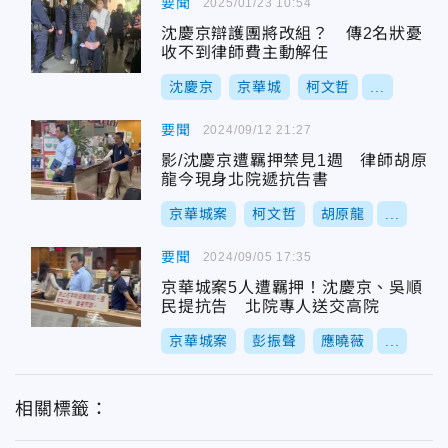
要聞
2025/01/23 10:54
沈慶京辯護團將改組？ 傳2名狀憂
收不到律師費主動解任
沈慶京
京華城
柯文哲
...
要聞
2024/09/12 21:27
影/沈慶京遭羈押禁見1週 律師胡原
龍今現身北院遞抗告書
京華城案
柯文哲
胡原龍
...
要聞
2024/09/05 17:35
京華城案5人遭羈押！沈慶京、吳順
民提抗告 北院專人送交高院
京華城案
彭振聲
應曉薇
...
相關標籤：