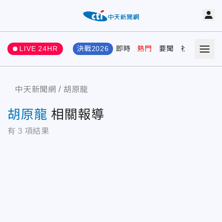
LIVE 24HR
決戰2026
即時
熱門
要聞
社會
娛樂
中天新聞網
胡原龍
胡原龍
相關報導
有
3
項結果