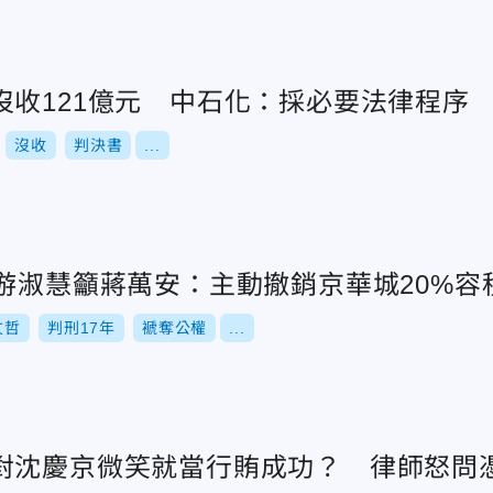
沒收121億元 中石化：採必要法律程序
沒收
判決書
...
游淑慧籲蔣萬安：主動撤銷京華城20%容
文哲
判刑17年
褫奪公權
...
對沈慶京微笑就當行賄成功？ 律師怒問