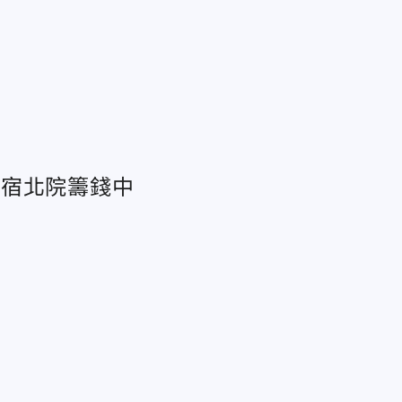
留宿北院籌錢中