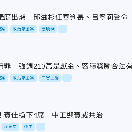
議庭出爐 邱滋杉任審判長、呂寧莉受命
城案
政治獻金案
應曉薇
...
無罪 強調210萬是獻金、容積獎勵合法
城案
政治獻金案
二審上訴
...
！寶佳搶下4席 中工迎寶威共治
沈慶京
中工
...