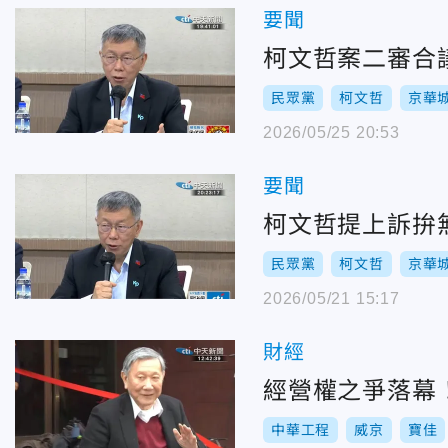
要聞
柯文哲案二審合
民眾黨
柯文哲
京華
2026/05/25 20:53
要聞
柯文哲提上訴拚
民眾黨
柯文哲
京華
2026/05/21 15:17
財經
經營權之爭落幕
中華工程
威京
寶佳