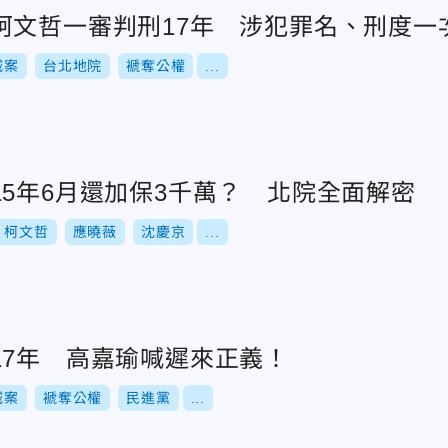
柯文哲一審判刑17年 涉犯罪名、刑度一
城案
台北地院
褫奪公權
...
5年6月還加保3千萬？ 北院全面解密
柯文哲
應曉薇
沈慶京
...
17年 高嘉瑜喊遲來正義！
城案
褫奪公權
民進黨
...