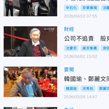
中石化
京華廣場
沈
2026/04/10 07:55
財經
公司不追責 股
沈慶京
威京集團
背
2026/04/02 15:02
要聞
韓國瑜、鄭麗文
韓國瑜
洪秀柱
鄭麗
2026/03/28 14:47