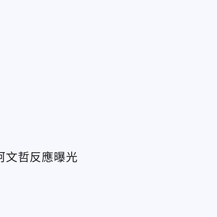
柯文哲反應曝光