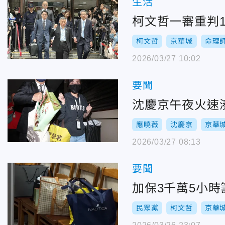
生活
柯文哲一審重判1
柯文哲
京華城
命理
2026/03/27 10:02
要聞
沈慶京午夜火速
應曉薇
沈慶京
京華
2026/03/27 08:13
要聞
加保3千萬5小
民眾黨
柯文哲
京華