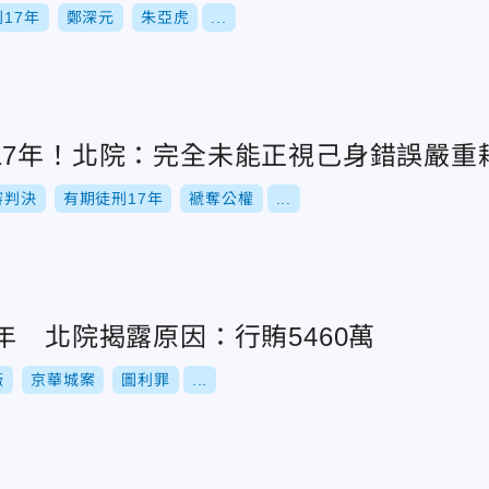
17年
鄭深元
朱亞虎
...
17年！北院：完全未能正視己身錯誤嚴重
審判決
有期徒刑17年
褫奪公權
...
年 北院揭露原因：行賄5460萬
薇
京華城案
圖利罪
...