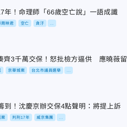
7年！命理師「66歲空亡說」一語成讖
師周映君
空亡
貪汙
...
湊齊3千萬交保！怒批檢方逼供 應曉薇
城
京華城案
台北市議員選舉
...
時籌到！沈慶京辦交保4點聲明：將提上訴
城案
判刑17年
威京集團
...