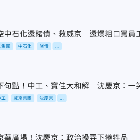
空中石化還賭債、救威京 還爆粗口罵員
京集團
中石化
賭債
...
下句點！中工、寶佳大和解 沈慶京：一
中工
威京集團
沈慶京
...
京華廣場！沈慶京：政治操弄下犧牲品