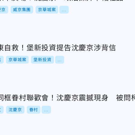
慶京
威京集團
京華城案
...
東自救！堡新投資提告沈慶京涉背信
信
京華城案
堡新投資
...
同框眷村聯歡會！沈慶京震撼現身 被問
文
沈慶京
眷村
...