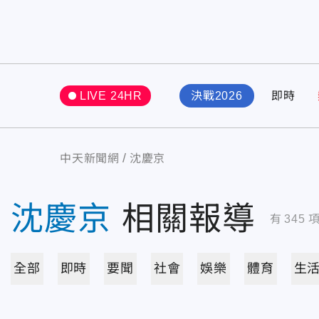
LIVE 24HR
決戰2026
即時
中天新聞網
沈慶京
沈慶京
相關報導
有
345
全部
即時
要聞
社會
娛樂
體育
生