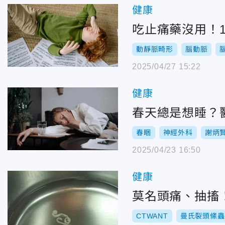
健康
吃止痛藥沒用！
動靜脈畸形
腦動脈
2025/04/27 15:22
健康
春天總是想睡？
春睏
神經外科
謝炳
2025/04/23 16:50
健康
莫名頭痛、抽搐
CTWANT
曼氏裂頭絛蟲