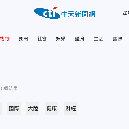
星
熱門
要聞
社會
娛樂
體育
生活
國際
3
項結果
活
國際
大陸
健康
財經