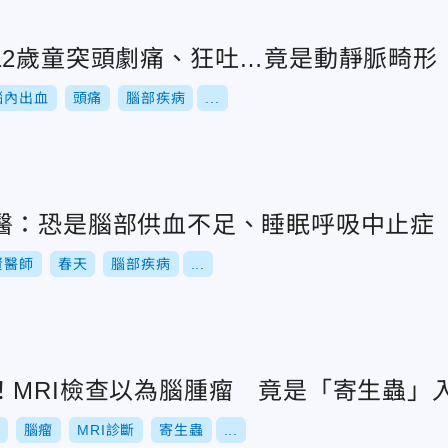
12歲童突頭劇痛、狂吐…竟是動靜脈畸形
腦內出血
頭痛
腦部疾病
...
醫：恐是腦部供血不足、睡眠呼吸中止症
賢醫師
春天
腦部疾病
...
！MRI檢查以為腦腫瘤 竟是「寄生蟲」
腦瘤
MRI診斷
寄生蟲
...