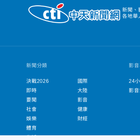
新聞、
各地華
新聞分類
影音
決戰2026
國際
24
即時
大陸
影音
要聞
影音
社會
健康
娛樂
財經
體育
生活