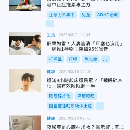
吸中止症拖累專注力
注意力不集中
兒童
ADHD治療
...
生活
2026/03/21 14:34
鼾聲如雷！人妻崩潰「耳塞也沒用」
網推1神物：阻擋95%噪音
打呼聲
打呼
陳志金
...
健康
2026/03/15 10:18
睡滿8小時起床還是累？「睡眠碎片
化」讓有效睡眠剩一半
睡眠碎片化
深層睡眠
阻塞型睡眠呼吸中止症
...
健康
2026/03/13 09:41
夜尿竟是心臟在求救？醫示警：死亡