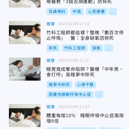
喉醫教「3個舌頭運動」防猝死
耳鼻喉科
中風
心肌梗塞
...
健康
2025/12/28 17:32
竹科工程師都這樣？整晚「數百次停
止呼吸」 醫：全身缺氧恐猝死
猝死
竹科工程師
缺氧
...
健康
2025/12/06 11:11
睡覺竟成奪命陷阱？醫曝「中年男、
會打呼」易睡夢中猝死
睡夢中猝死
心律不整
阻塞性睡眠呼吸中止症
...
健康
2025/12/03 17:27
體重每增10% 睡眠呼吸中止症風險
增6倍