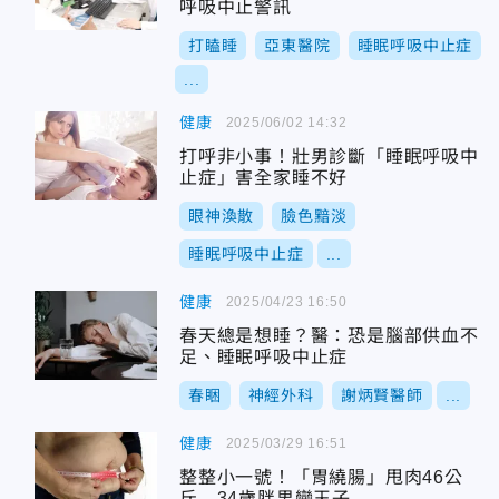
呼吸中止警訊
打瞌睡
亞東醫院
睡眠呼吸中止症
...
健康
2025/06/02 14:32
打呼非小事！壯男診斷「睡眠呼吸中
止症」害全家睡不好
眼神渙散
臉色黯淡
睡眠呼吸中止症
...
健康
2025/04/23 16:50
春天總是想睡？醫：恐是腦部供血不
足、睡眠呼吸中止症
春睏
神經外科
謝炳賢醫師
...
健康
2025/03/29 16:51
整整小一號！「胃繞腸」甩肉46公
斤 34歲胖男變王子