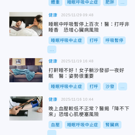
體重
睡眠呼吸中止症
肥胖
...
健康
2025/11/29 09:48
睡眠中呼吸暫停上百次！醫：打呼非
睡香 恐增心臟病風險
睡眠呼吸中止症
打呼
呼吸暫停
...
健康
2025/11/19 16:48
打鼾睡不好！女子躺沙發卻一夜好
眠 醫：姿勢很重要
睡眠呼吸中止症
打呼
沙發
...
健康
2025/11/16 10:44
晚上血壓較低不正常？醫揭「降不下
來」恐增心肌梗塞風險
血壓
睡眠呼吸中止症
腎臟病
...