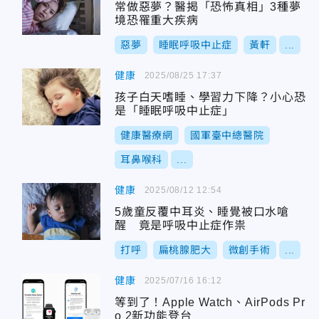
常做惡夢？醫揭「恐怖真相」3種夢
境恐罹重大疾病
惡夢
睡眠呼吸中止症
黃軒
...
健康
2025/08/25 17:37
孩子白天嗜睡、學習力下降？小心恐
是「睡眠呼吸中止症」
健康醫療網
國軍臺中總醫院
耳鼻喉科
...
健康
2025/08/12 12:54
5歲童反覆中耳炎、睡覺被口水嗆
醒 竟是呼吸中止症作祟
打呼
扁桃腺肥大
微創手術
...
健康
2025/07/16 16:12
等到了！Apple Watch、AirPods Pr
o 2新功能登台