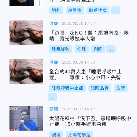
肥胖
糖尿病
膝蓋疼痛
...
健康
2025/03/20 17:07
「趴睡」超NG！醫：壓迫胸腔、眼
睛…青光眼機率大增
睡眠姿勢
仰睡
側睡
...
健康
2025/03/09 14:34
全台約40萬人患「睡眠呼吸中止
症」！ 專家：小心中風、失智
睡眠呼吸中止症
睡眠品質
失智
...
健康
2025/03/02 14:17
太陽花領袖「沒下巴」患睡眠呼吸中
止症！15小時手術甩惡疾
魏揚
太陽花學運