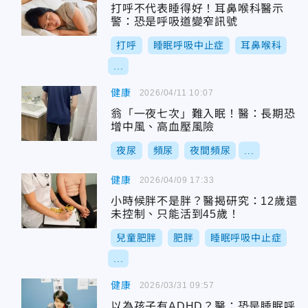
打呼不代表睡得好！耳鼻喉科醫示
警：恐是呼吸道變窄訊號
打呼
睡眠呼吸中止症
耳鼻喉科
...
健康
2026/04/11 10:07
翁「一夜七次」難入眠！醫：長期恐
增中風、高血壓風險
夜尿
頻尿
夜間頻尿
...
健康
2026/04/09 17:33
小時候胖不是胖？醫揭研究：12歲還
未控制、只能活到45歲！
兒童肥胖
肥胖
睡眠呼吸中止症
...
健康
2026/03/31 09:57
以為孩子有ADHD？醫：恐是睡眠呼