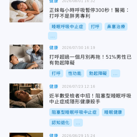
健康
2026/08/01 16:32
正妹每小時呼吸暫停300秒！醫揭：
打呼不是胖男專利
睡眠呼吸中止症
打呼
鼻塞治療
...
健康
2026/07/30 16:19
打呼超過一個月別再拖！51%男性已
有勃起障礙
打呼
性功能
勃起障礙
...
健康
2026/07/23 12:16
近半數受檢者中招！阻塞型睡眠呼吸
中止症成隱形健康殺手
阻塞型睡眠呼吸中止症
睡眠健康
認知退化
...
健康
2026/06/29 15:24