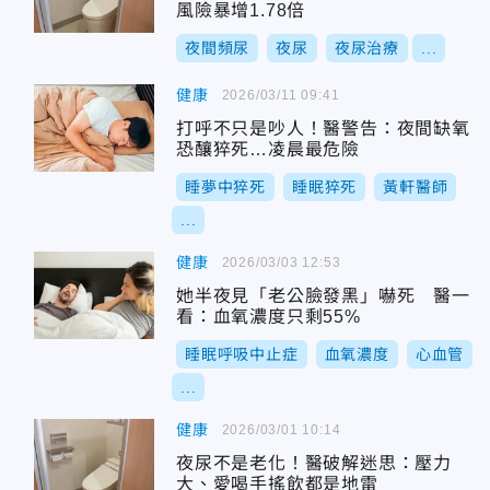
風險暴增1.78倍
夜間頻尿
夜尿
夜尿治療
...
健康
2026/03/11 09:41
打呼不只是吵人！醫警告：夜間缺氧
恐釀猝死…凌晨最危險
睡夢中猝死
睡眠猝死
黃軒醫師
...
健康
2026/03/03 12:53
她半夜見「老公臉發黑」嚇死 醫一
看：血氧濃度只剩55%
睡眠呼吸中止症
血氧濃度
心血管
...
健康
2026/03/01 10:14
夜尿不是老化！醫破解迷思：壓力
大、愛喝手搖飲都是地雷