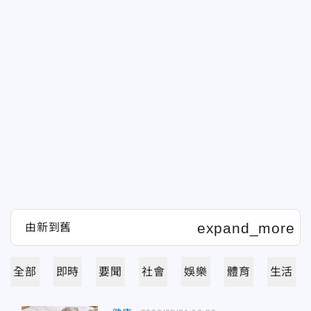
全部
即時
要聞
社會
娛樂
體育
生活