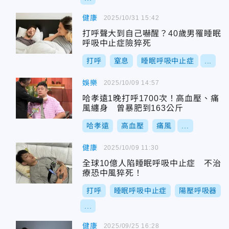
健康
2025/10/31 15:42
打呼聲大到自己嚇醒？40歲男罹睡眠
呼吸中止症險猝死
打呼
窒息
睡眠呼吸中止症
...
娛樂
2025/10/09 14:57
哈孝遠1晚打呼1700次！高血壓、痛
風纏身 曾暴肥到163公斤
哈孝遠
高血壓
痛風
...
健康
2025/10/09 11:30
全球10億人陷睡眠呼吸中止症 不治
療恐中風猝死！
打呼
睡眠呼吸中止症
陽壓呼吸器
...
健康
2025/09/25 16:28