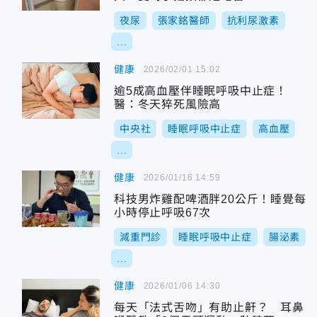
夜尿
張家銘醫師
抗利尿激素
...
健康
2026/02/01 15:02
逾5成高血壓伴睡眠呼吸中止症！
醫：冬天猝死風險高
中央社
睡眠呼吸中止症
高血壓
...
健康
2026/01/16 14:59
科技男炸雞配啤酒胖20公斤！睡覺每
小時停止呼吸67次
減重門診
睡眠呼吸中止症
腸泌素
...
健康
2026/01/06 14:30
每天「法式舌吻」有助止鼾？ 耳鼻