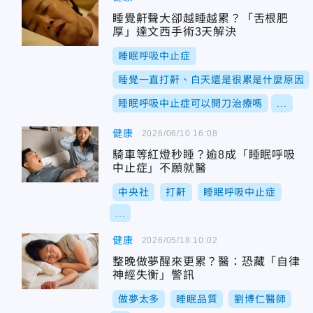
睡覺鼾聲大卻越睡越累？「舌根肥
厚」達文西手術3天解決
睡眠呼吸中止症
睡覺一直打鼾、白天還是很累是什麼原因
睡眠呼吸中止症可以開刀治療嗎
...
健康
2026/06/10 16:08
騎車等紅燈秒睡？逾8成「睡眠呼吸
中止症」不願就醫
中央社
打鼾
睡眠呼吸中止症
...
健康
2026/05/18 10:02
整晚做夢醒來更累？醫：恐藏「自律
神經失衡」警訊
做夢太多
睡眠品質
劉博仁醫師