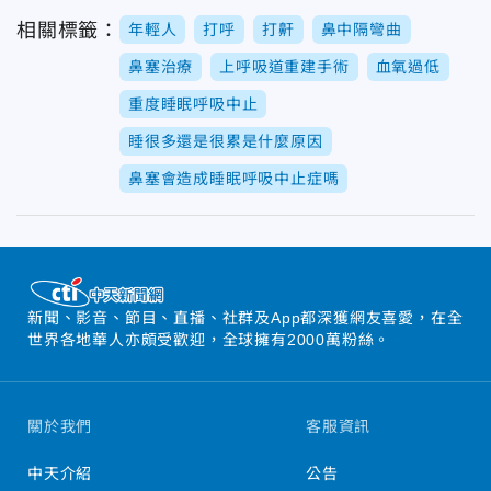
相關標籤：
年輕人
打呼
打鼾
鼻中隔彎曲
鼻塞治療
上呼吸道重建手術
血氧過低
重度睡眠呼吸中止
睡很多還是很累是什麼原因
鼻塞會造成睡眠呼吸中止症嗎
新聞、影音、節目、直播、社群及App都深獲網友喜愛，在全
世界各地華人亦頗受歡迎，全球擁有2000萬粉絲。
關於我們
客服資訊
中天介紹
公告