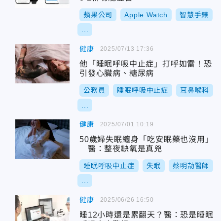
蘋果公司
Apple Watch
智慧手錶
...
健康
2025/07/13 17:36
他「睡眠呼吸中止症」打呼如雷！恐
引發心臟病、糖尿病
公務員
睡眠呼吸中止症
耳鼻喉科
...
健康
2025/07/01 10:19
50歲婦失眠纏身「吃安眠藥也沒用」
醫：整夜缺氧是真兇
睡眠呼吸中止症
失眠
蔡明劼醫師
...
健康
2025/06/26 16:50
睡12小時還是累翻天？醫：恐是睡眠