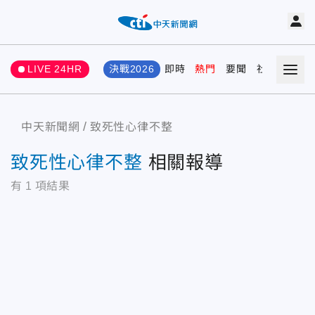
LIVE 24HR
決戰2026
即時
熱門
要聞
社會
娛樂
中天新聞網
致死性心律不整
致死性心律不整
相關報導
有
1
項結果