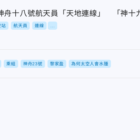
神舟十八號航天員「天地連線」 「神十
空站
航天員
連線
...
乘組
神舟23號
黎家盈
為何太空人會水腫