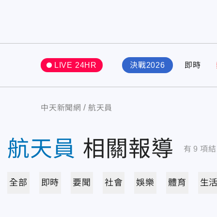
LIVE 24HR
決戰2026
即時
中天新聞網
航天員
航天員
相關報導
有
9
項結
全部
即時
要聞
社會
娛樂
體育
生