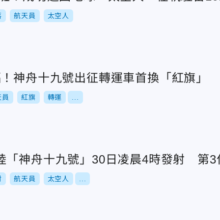
落
航天員
太空人
福！神舟十九號出征轉運車首換「紅旗」 
天員
紅旗
轉運
...
陸「神舟十九號」30日凌晨4時發射 第
射
航天員
太空人
...