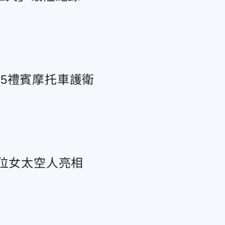
5禮賓摩托車護衛
3位女太空人亮相