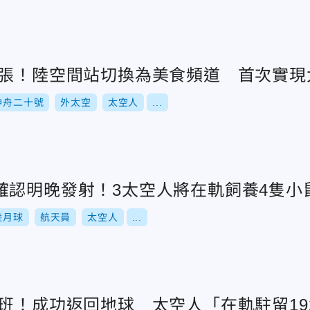
開張！陸空間站切換為美食頻道 首次實現
神舟二十號
外太空
太空人
...
確認明晚發射！3太空人將在軌飼養4隻小
陸月球
航天員
太空人
...
下班！成功返回地球 太空人「在軌駐留19