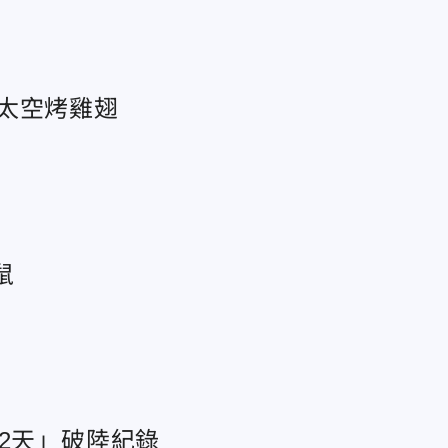
太空烤雞翅
鼠
2天」破陸紀錄