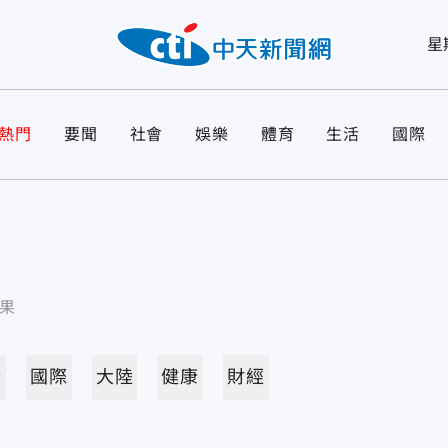
星
熱門
要聞
社會
娛樂
體育
生活
國際
果
活
國際
大陸
健康
財經