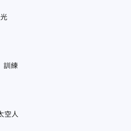
曝光
」訓練
太空人