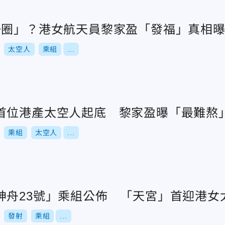
一圈」？港女航天員黎家盈「發福」真相
太空人
乘組
...
首位港產太空人起底 黎家盈曝「最難熬
乘組
太空人
...
神舟23號」乘組公佈 「天宮」首迎港女
發射
乘組
...