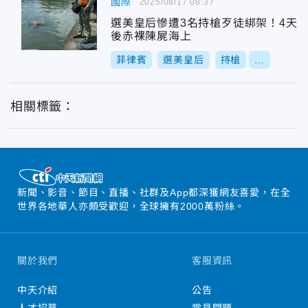
國際
2025/08/17 08:37
選美皇后慘遭3名持槍歹徒綁架！4天
後赤裸陳屍海上
菲律賓
選美皇后
持槍
...
相關標籤：
新聞、影音、節目、直播、社群及App都深獲網友喜愛，在全
世界各地華人亦頗受歡迎，全球擁有2000萬粉絲。
關於我們
客服資訊
中天介紹
公告