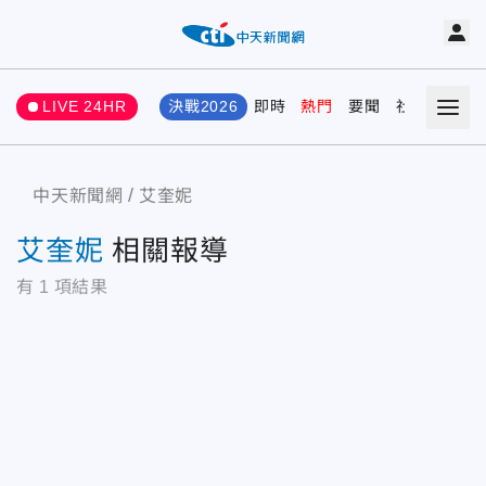
LIVE 24HR
決戰2026
即時
熱門
要聞
社會
娛樂
中天新聞網
艾奎妮
艾奎妮
相關報導
有
1
項結果