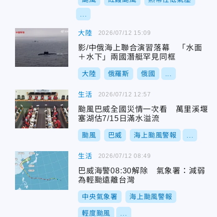
...
大陸
2026/07/12 15:09
影/中俄海上聯合演習落幕 「水面
＋水下」兩國潛艇罕見同框
大陸
俄羅斯
俄國
...
生活
2026/07/12 12:57
颱風巴威全國災情一次看 萬里溪堰
塞湖估7/15日滿水溢流
颱風
巴威
海上颱風警報
...
生活
2026/07/12 08:49
巴威海警08:30解除 氣象署：減弱
為輕颱遠離台灣
中央氣象署
海上颱風警報
輕度颱風
...