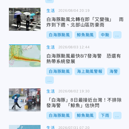
生活
2026/08/04 20:19
白海豚颱風北轉在即「又變強」 雨
炸到下週、北部山區防豪雨
白海豚颱風
鯨魚颱風
中颱
...
生活
2026/08/03 12:44
白海豚颱風最快8/7發海警 恐還有
熱帶系統發展
白海豚颱風
海上颱風警報
海警
...
生活
2026/08/02 19:30
「白海豚」8日最接近台灣！不排除
發海警 「鯨魚」估快閃
白海豚颱風
鯨魚颱風
下雨
...
生活
2026/07/31 07:20