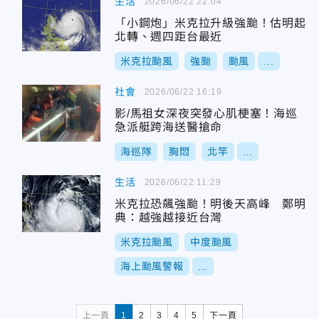
生活
2026/06/22 22:04
「小鋼炮」米克拉升級強颱！估明起
北轉、週四距台最近
米克拉颱風
強颱
颱風
...
社會
2026/06/22 16:19
影/馬祖女深夜突發心肌梗塞！海巡
急派艇跨海送醫搶命
海巡隊
胸悶
北竿
...
生活
2026/06/22 11:29
米克拉恐飆強颱！明後天高峰 鄭明
典：越強越接近台灣
米克拉颱風
中度颱風
海上颱風警報
...
上一頁
1
2
3
4
5
下一頁