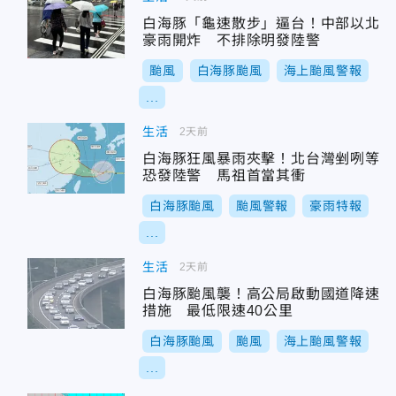
白海豚「龜速散步」逼台！中部以北
豪雨開炸 不排除明發陸警
颱風
白海豚颱風
海上颱風警報
...
生活
2天前
白海豚狂風暴雨夾擊！北台灣剉咧等
恐發陸警 馬祖首當其衝
白海豚颱風
颱風警報
豪雨特報
...
生活
2天前
白海豚颱風襲！高公局啟動國道降速
措施 最低限速40公里
白海豚颱風
颱風
海上颱風警報
...