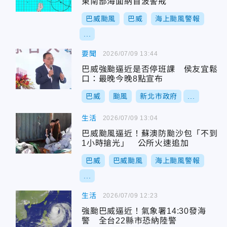
東南部海面納首波警戒
巴威颱風
巴威
海上颱風警報
...
要聞
2026/07/09 13:44
巴威強颱逼近是否停班課 侯友宜鬆
口：最晚今晚8點宣布
巴威
颱風
新北市政府
...
生活
2026/07/09 13:04
巴威颱風逼近！蘇澳防颱沙包「不到
1小時搶光」 公所火速追加
巴威
巴威颱風
海上颱風警報
...
生活
2026/07/09 12:23
強颱巴威逼近！氣象署14:30發海
警 全台22縣市恐納陸警