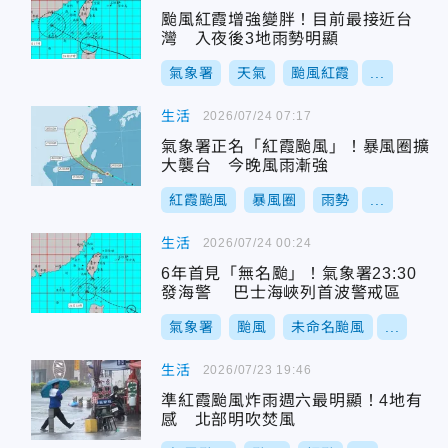
颱風紅霞增強變胖！目前最接近台
灣 入夜後3地雨勢明顯
氣象署
天氣
颱風紅霞
...
生活
2026/07/24 07:17
氣象署正名「紅霞颱風」！暴風圈擴
大襲台 今晚風雨漸強
紅霞颱風
暴風圈
雨勢
...
生活
2026/07/24 00:24
6年首見「無名颱」！氣象署23:30
發海警 巴士海峽列首波警戒區
氣象署
颱風
未命名颱風
...
生活
2026/07/23 19:46
準紅霞颱風炸雨週六最明顯！4地有
感 北部明吹焚風