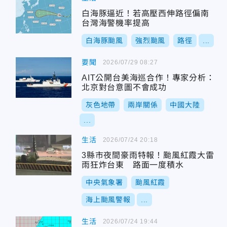
白海豚逼近！若高壓西伸路徑偏南
台灣海警機率提高
白海豚颱風
強烈颱風
路徑
...
要聞
2026/07/29 08:27
AIT公開台美海巡合作！專家分析：
北京對台意圖不會成功
灰色地帶
兩岸關係
中國大陸
...
生活
2026/07/24 20:18
3縣市夜間豪雨特報！颱風紅霞大雷
雨狂炸台東 路面一度積水
中央氣象署
颱風紅霞
海上颱風警報
...
生活
2026/07/24 19:44