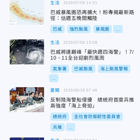
生活
2026/07/06 14:21
巴威暴風圈恐再擴大！粉專揭最新路
徑：估週五晚間觸陸
巴威
強烈颱風
暴風圈
...
生活
2026/07/06 13:08
巴威將達巔峰「最快週四海警」！7/
10、11全台迎劇烈風雨
氣象署
巴威颱風
海上颱風警報
...
要聞
2026/06/26 07:46
反制陸海警船侵擾 總統府首度兵推
高強度「海上脅迫」
總統府
全社會防衛韌性委員會
兵推
...