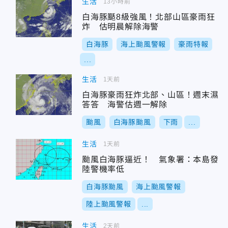
生活
13小時前
白海豚颳8級強風！北部山區豪雨狂
炸 估明晨解除海警
白海豚
海上颱風警報
豪雨特報
...
生活
1天前
白海豚豪雨狂炸北部、山區！週末濕
答答 海警估週一解除
颱風
白海豚颱風
下雨
...
生活
1天前
颱風白海豚逼近！ 氣象署：本島發
陸警機率低
白海豚颱風
海上颱風警報
陸上颱風警報
...
生活
2天前