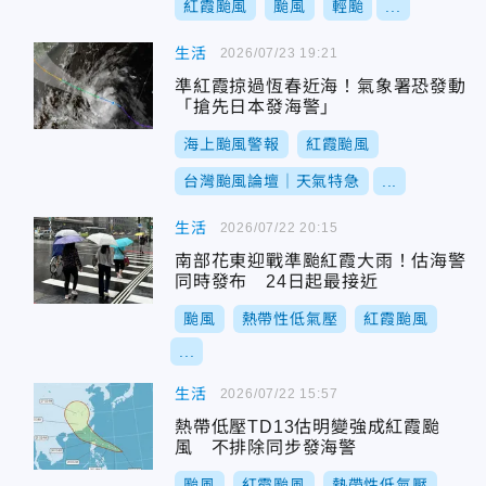
紅霞颱風
颱風
輕颱
...
生活
2026/07/23 19:21
準紅霞掠過恆春近海！氣象署恐發動
「搶先日本發海警」
海上颱風警報
紅霞颱風
台灣颱風論壇｜天氣特急
...
生活
2026/07/22 20:15
南部花東迎戰準颱紅霞大雨！估海警
同時發布 24日起最接近
颱風
熱帶性低氣壓
紅霞颱風
...
生活
2026/07/22 15:57
熱帶低壓TD13估明變強成紅霞颱
風 不排除同步發海警
颱風
紅霞颱風
熱帶性低氣壓