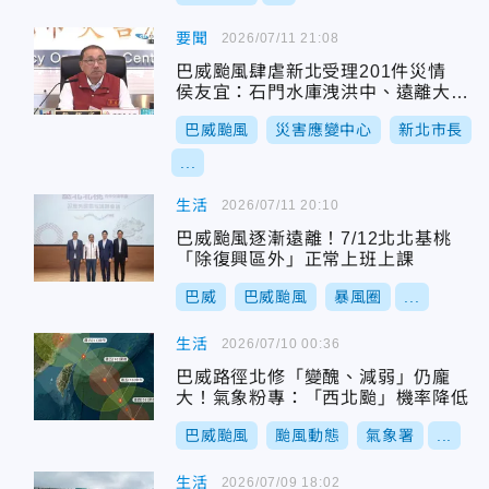
要聞
2026/07/11 21:08
巴威颱風肆虐新北受理201件災情
侯友宜：石門水庫洩洪中、遠離大漢
溪
巴威颱風
災害應變中心
新北市長
...
生活
2026/07/11 20:10
巴威颱風逐漸遠離！7/12北北基桃
「除復興區外」正常上班上課
巴威
巴威颱風
暴風圈
...
生活
2026/07/10 00:36
巴威路徑北修「變醜、減弱」仍龐
大！氣象粉專：「西北颱」機率降低
巴威颱風
颱風動態
氣象署
...
生活
2026/07/09 18:02