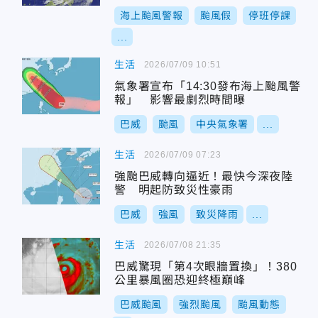
海上颱風警報
颱風假
停班停課
...
生活
2026/07/09 10:51
氣象署宣布「14:30發布海上颱風警
報」 影響最劇烈時間曝
巴威
颱風
中央氣象署
...
生活
2026/07/09 07:23
強颱巴威轉向逼近！最快今深夜陸
警 明起防致災性豪雨
巴威
強風
致災降雨
...
生活
2026/07/08 21:35
巴威驚現「第4次眼牆置換」！380
公里暴風圈恐迎終極巔峰
巴威颱風
強烈颱風
颱風動態