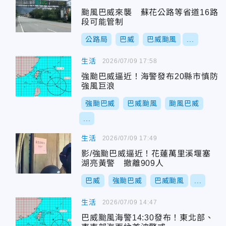
颱風巴威來襲 蘇花公路等省道16路
段可能管制
公路局
巴威
巴威颱風
...
生活
2026/07/09 17:58
強颱巴威逼近！海警發布20縣市慎防
強風巨浪
強颱巴威
巴威颱風
颱風巴威
...
生活
2026/07/09 17:49
影/強颱巴威逼近！花蓮萬里溪堰塞
湖亮黃警 撤離909人
巴威
強颱巴威
巴威颱風
...
生活
2026/07/09 14:47
巴威颱風海警14:30發布！東北部、