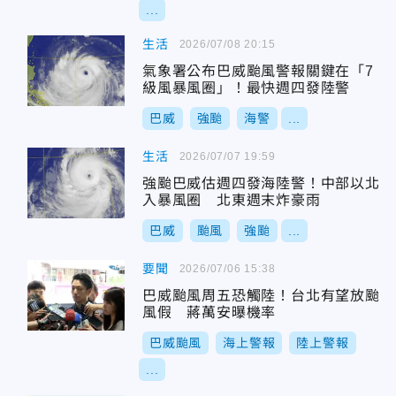
...
生活
2026/07/08 20:15
氣象署公布巴威颱風警報關鍵在「7
級風暴風圈」！最快週四發陸警
巴威
強颱
海警
...
生活
2026/07/07 19:59
強颱巴威估週四發海陸警！中部以北
入暴風圈 北東週末炸豪雨
巴威
颱風
強颱
...
要聞
2026/07/06 15:38
巴威颱風周五恐觸陸！台北有望放颱
風假 蔣萬安曝機率
巴威颱風
海上警報
陸上警報
...