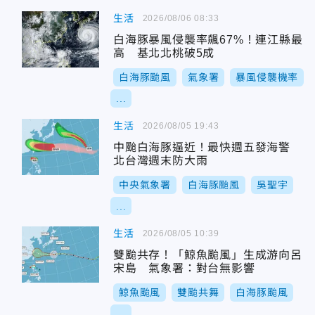
生活
2026/08/06 08:33
白海豚暴風侵襲率飆67%！連江縣最
高 基北北桃破5成
白海豚颱風
氣象署
暴風侵襲機率
...
生活
2026/08/05 19:43
中颱白海豚逼近！最快週五發海警
北台灣週末防大雨
中央氣象署
白海豚颱風
吳聖宇
...
生活
2026/08/05 10:39
雙颱共存！「鯨魚颱風」生成游向呂
宋島 氣象署：對台無影響
鯨魚颱風
雙颱共舞
白海豚颱風
...