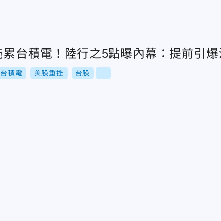
雷拖累台積電！陸行之5點曝內幕：提前引
台積電
美股重挫
台股
...