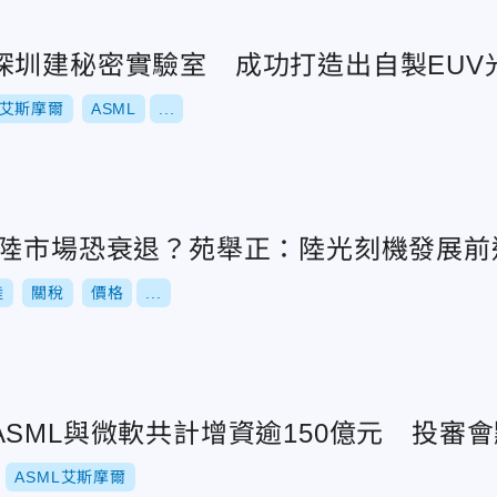
深圳建秘密實驗室 成功打造出自製EUV
艾斯摩爾
ASML
...
年陸市場恐衰退？苑舉正：陸光刻機發展前
陸
關稅
價格
...
SML與微軟共計增資逾150億元 投審
ASML艾斯摩爾