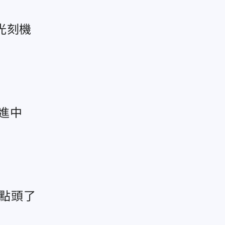
光刻機
進中
會點頭了