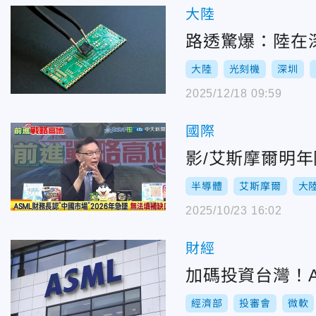
大陸
路透驚爆：陸在
大陸
光刻機
深圳
2025/12/18 09:59
國際
影/艾斯摩爾明
半導體
艾斯摩爾
大
2025/10/23 16:02
財經
加碼投資台灣！A
經濟部
投審會
微軟