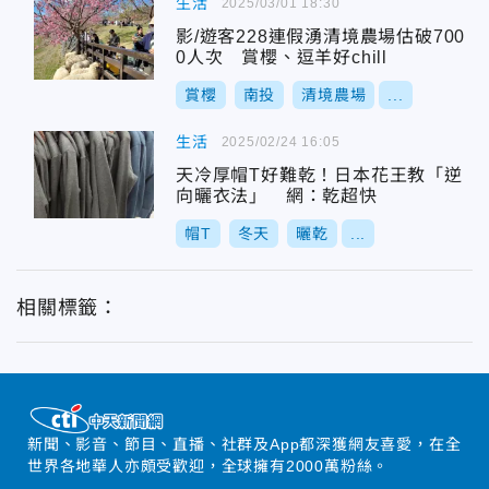
生活
2025/03/01 18:30
影/遊客228連假湧清境農場估破700
0人次 賞櫻、逗羊好chill
賞櫻
南投
清境農場
...
生活
2025/02/24 16:05
天冷厚帽T好難乾！日本花王教「逆
向曬衣法」 網：乾超快
帽T
冬天
曬乾
...
相關標籤：
新聞、影音、節目、直播、社群及App都深獲網友喜愛，在全
世界各地華人亦頗受歡迎，全球擁有2000萬粉絲。