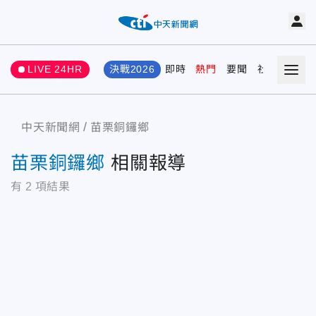
LIVE 24HR
決戰2026
即時
熱門
要聞
社會
娛樂
中天新聞網
苗栗銅鑼鄉
苗栗銅鑼鄉
相關報導
有
2
項結果