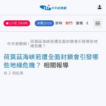
LIVE 24HR
決戰2026
即時
熱門
要聞
社會
娛樂
荷莫茲海峽若遭全面封鎖會引發哪些地
中天新聞網
緣危機？
荷莫茲海峽若遭全面封鎖會引發哪
些地緣危機？
相關報導
有
2
項結果