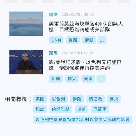
國際
2026/06/06 09:46
美軍荷莫茲海峽擊落4架伊朗無人
機 目標恐為商船或美部隊
CNN
美國
伊朗
...
國際
2026/06/01 22:59
影/美說詞矛盾、以色列又打黎巴
嫩 伊朗保夥伴再控美違約
伊朗
停火
美國
...
相關標籤：
美國
以色列
伊朗
黎巴嫩
停火
和談
納坦雅胡
川普
巴蓋伊
以色列空襲貝魯特達希耶對以黎停火協議的影響