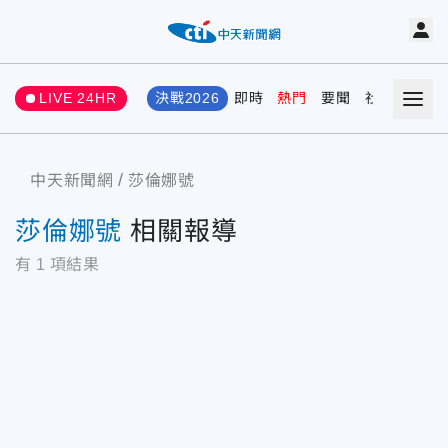
LIVE 24HR
決戰2026
即時
熱門
要聞
社會
娛樂
中天新聞網
莎倫娜號
莎倫娜號
相關報導
有
1
項結果