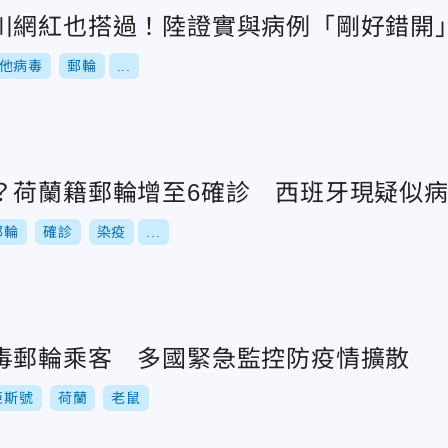
川網紅也搭過！陸證實與病例「剛好錯開
他病毒
郵輪
...
？荷蘭籍郵輪增至6確診 西班牙現疑似
郵輪
確診
染疫
...
毒郵輪乘客 多國緊急監控防疫情擴散
亞斯號
荷蘭
老鼠