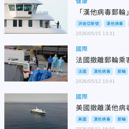
健康
「漢他病毒郵輪
洪迪亞斯號
漢他病毒
2026/05/15 13:31
國際
法國撤離郵輪乘
法國
漢他病毒
郵輪
2026/05/12 10:41
國際
美國撤離漢他病
美國
漢他病毒
郵輪