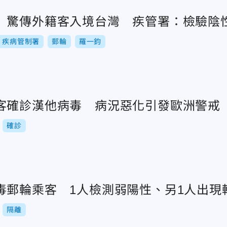
」驚傳外籍客入境台灣 疾管署：檢驗陰
疾病管制署
郵輪
羅一鈞
客確診漢他病毒 病況惡化引發歐洲警戒
確診
毒郵輪乘客 1人檢測弱陽性、另1人出現
隔離