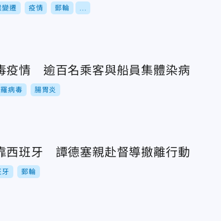
候變遷
疫情
郵輪
...
毒疫情 逾百名乘客與船員集體染病
諾羅病毒
腸胃炎
靠西班牙 譚德塞親赴督導撤離行動
班牙
郵輪