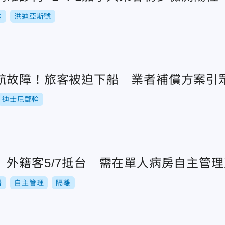
輪
洪迪亞斯號
航故障！旅客被迫下船 業者補償方案引
迪士尼郵輪
外籍客5/7抵台 需在單人病房自主管理至
署
自主管理
隔離