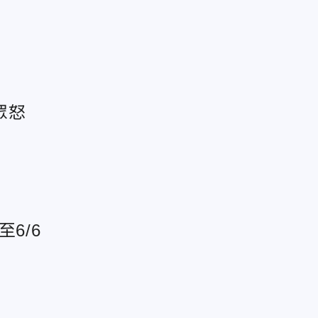
眾怒
6/6