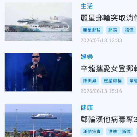
生活
麗星郵輪突取消
麗星郵輪
那霸
賠償
2026/07/18 12:33
娛樂
辛龍攜愛女登郵
陳美鳳
麗星郵輪
辛
2026/06/13 15:16
健康
郵輪漢他病毒奪
漢他病毒
洪迪亞斯號