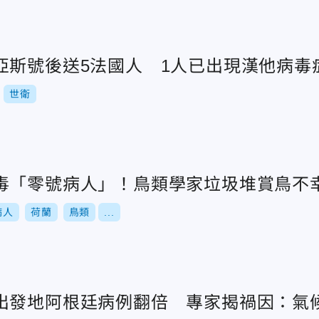
亞斯號後送5法國人 1人已出現漢他病毒
世衛
毒「零號病人」！鳥類學家垃圾堆賞鳥不
病人
荷蘭
鳥類
...
出發地阿根廷病例翻倍 專家揭禍因：氣