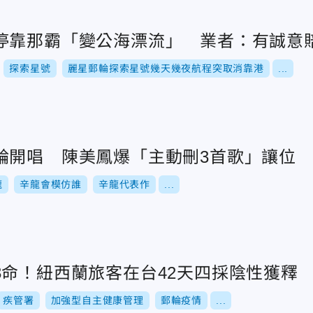
停靠那霸「變公海漂流」 業者：有誠意
探索星號
麗星郵輪探索星號幾天幾夜航程突取消靠港
...
輪開唱 陳美鳳爆「主動刪3首歌」讓位
龍
辛龍會模仿誰
辛龍代表作
...
3命！紐西蘭旅客在台42天四採陰性獲釋
疾管署
加強型自主健康管理
郵輪疫情
...