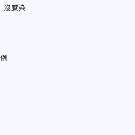
」沒感染
病例