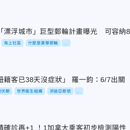
「漂浮城市」巨型郵輪計畫曝光 可容納
海上社區
什麼是豪華郵輪
...
籍客已38天沒症狀」 羅一鈞：6/7出關
潛伏期
世界衛生組織
洪迪亞斯號
...
確診再+1 ！1加拿大乘客初步檢測陽性