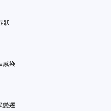
症狀
幸感染
候變遷