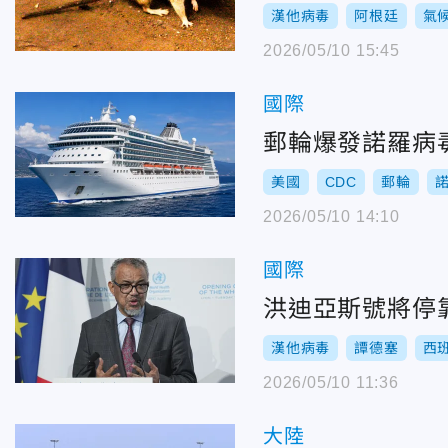
漢他病毒
阿根廷
氣
2026/05/10 15:45
國際
郵輪爆發諾羅病
美國
CDC
郵輪
2026/05/10 14:10
國際
洪迪亞斯號將停
漢他病毒
譚德塞
西
2026/05/10 11:36
大陸