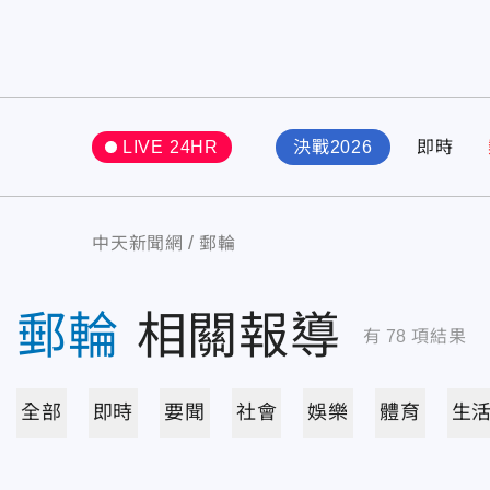
LIVE 24HR
決戰2026
即時
中天新聞網
郵輪
郵輪
相關報導
有
78
項結果
全部
即時
要聞
社會
娛樂
體育
生