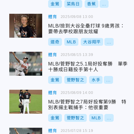
金鶯
菜鳥日
香蕉
...
體育
2025/09/08 13:00
MLB/撿到大谷全壘打球 9歲男孩：
要帶去學校跟朋友炫耀
道奇
MLB
大谷翔平
...
體育
2025/08/15 13:39
MLB/菅野智之5.1局好投奪勝 單季
十勝成日籍投手第十人
金鶯
菅野智之
水手
...
體育
2025/08/09 14:00
MLB/菅野智之7局好投奪第9勝 特
別表揚主戰捕手：他很重要
金鶯
菅野智之
MLB
...
體育
2025/07/28 15:19