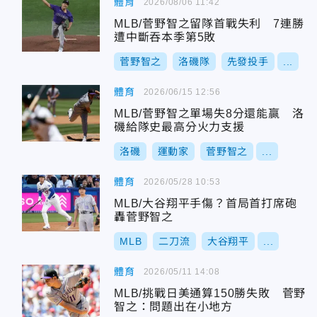
體育
2026/08/06 11:42
MLB/菅野智之留隊首戰失利 7連勝
遭中斷吞本季第5敗
菅野智之
洛磯隊
先發投手
...
體育
2026/06/15 12:56
MLB/菅野智之單場失8分還能贏 洛
磯給隊史最高分火力支援
洛磯
運動家
菅野智之
...
體育
2026/05/28 10:53
MLB/大谷翔平手傷？首局首打席砲
轟菅野智之
MLB
二刀流
大谷翔平
...
體育
2026/05/11 14:08
MLB/挑戰日美通算150勝失敗 菅野
智之：問題出在小地方