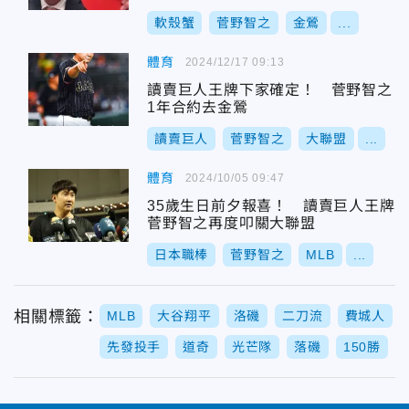
軟殼蟹
菅野智之
金鶯
...
體育
2024/12/17 09:13
讀賣巨人王牌下家確定！ 菅野智之
1年合約去金鶯
讀賣巨人
菅野智之
大聯盟
...
體育
2024/10/05 09:47
35歲生日前夕報喜！ 讀賣巨人王牌
菅野智之再度叩關大聯盟
日本職棒
菅野智之
MLB
...
相關標籤：
MLB
大谷翔平
洛磯
二刀流
費城人
先發投手
道奇
光芒隊
落磯
150勝