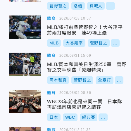
菅野智之
洛磯
費城人
...
體育
2026/04/18 10:57
MLB/棒打前輩菅野智之！大谷翔平
前兩打席敲安 連49場上壘
MLB
大谷翔平
菅野智之
...
體育
2026/03/31 15:09
MLB/岡本和真美日生涯250轟！菅野
智之交手晚輩「感觸特深」
岡本和真
菅野智之
全壘打
...
體育
2026/03/02 08:36
WBC/3年前也是來同一間 日本隊
再訪燒肉店菅野智之請客
日本
WBC
經典賽
...
體育
2026/02/13 11:33