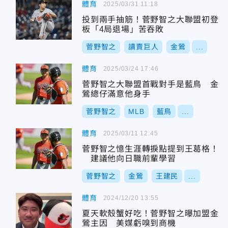
體育
2025/03/31 11:18
投到兩手抽筋！菅野智之大聯盟初登
板「4局退場」苦吞敗
菅野智之
讀賣巨人
金鶯
...
體育
2025/03/24 17:46
菅野智之大聯盟首戰對手是藍鳥 金
鶯總仔滿意他身手
菅野智之
MLB
藍鳥
...
體育
2025/03/11 12:45
菅野智之憶生涯轉捩點提到王葛格！
建議他向日職前輩學習
菅野智之
金鶯
王建民
...
體育
2024/12/20 13:55
夏天軟殼蟹好吃！菅野智之曝加盟金
鶯主因 美媒虧嗅到商機