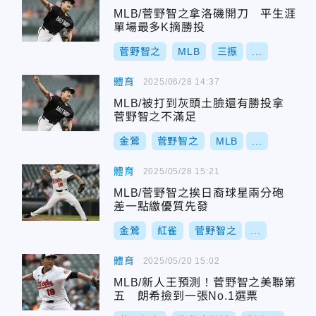
MLB/菅野智之拿洛磯開刀 平生涯
單場最多K摘勝投
菅野智之
MLB
三振
...
體育
2025/06/28 14:37
MLB/被打到灰頭土臉還有勝投拿
菅野智之不滿足
金鶯
菅野智之
MLB
...
體育
2025/05/28 15:21
MLB/菅野智之挨日裔球星兩分砲
差一點繳優質先發
金鶯
紅雀
菅野智之
...
體育
2025/05/20 15:02
MLB/新人王預測！菅野智之美聯第
五 朗希撿到一張No.1選票