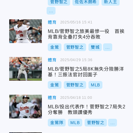
菅野智之
佐佐木朗希
新人王
...
體育
2025/05/16 15:41
MLB/菅野智之旅美最慘一役 首挨
背靠背全壘打失4分吞敗
金鶯
菅野智之
雙城
...
體育
2025/04/29 15:36
MLB/菅野智之5局8K無失分險勝洋
基！三振法官討回面子
金鶯
菅野智之
MLB
體育
2025/04/18 11:00
MLB/投出代表作！菅野智之7局失2
分奪勝 教頭讚優秀
金鶯隊
MLB
菅野智之
...