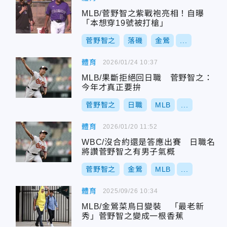
MLB/菅野智之紫戰袍亮相！自曝
「本想穿19號被打槍」
菅野智之
落磯
金鶯
...
體育
2026/01/24 10:37
MLB/果斷拒絕回日職 菅野智之：
今年才真正要拚
菅野智之
日職
MLB
...
體育
2026/01/20 11:52
WBC/沒合約還是答應出賽 日職名
將讚菅野智之有男子氣概
菅野智之
金鶯
MLB
...
體育
2025/09/26 10:34
MLB/金鶯菜鳥日變裝 「最老新
秀」菅野智之變成一根香蕉