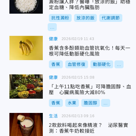
澱粉讓人胖？醫曝「放涼的飯」助穩
定血糖、降低內臟脂肪
抗性澱粉
放涼的飯
代謝調節
...
健康
2026/02/19 11:43
香蕉含多酚類助血管抗氧化！每天一
根可降低動脈硬化風險
香蕉
血管修復
動脈硬化
...
健康
2026/02/15 15:08
「上午11點吃香蕉」可降膽固醇、血
壓 心臟病風險大減80%
香蕉
水果
膽固醇
...
生活
2026/02/13 09:16
2款飲料喝起來像精液？ 泌尿醫實
測：香蕉牛奶較接近