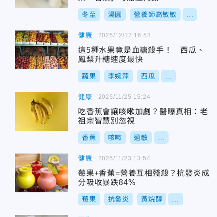
冬至
湯圓
營養師高敏敏
...
健康
2025/12/17 16:53
這5種水果竟是血糖殺手！ 西瓜、
鳳梨升糖速度最快
蔬果
李婉萍
西瓜
...
健康
2025/11/25 15:24
吃香蕉會讓咳嗽加劇？醫曝真相：老
祖宗智慧別忽視
香蕉
咳嗽
過敏
...
健康
2025/11/23 13:54
莓果+香蕉=營養互相殘殺？抗發炎成
分吸收暴跌84%
莓果
抗發炎
黃烷醇
...