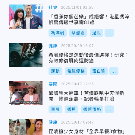
社會
2025/11/01 02:55
「香蕉你個芭樂」成絕響！港星馮淬
帆驚傳過世享壽81歲
馮淬帆
蔡淑君
過世
...
健康
2025/10/29 16:07
希臘優格是運動後最佳選擇！研究：
有效修復肌肉還防癌
運動
希臘優格
蛋白質
...
要聞
2025/10/17 12:26
邱議瑩大翻車！蕉價跌嗆中天假新
聞 慘遭蕉農、記者輪番打臉
蕉農
香蕉
香蕉價格
...
健康
2025/10/17 09:47
昆凌擁少女身材「全靠早餐3食物」