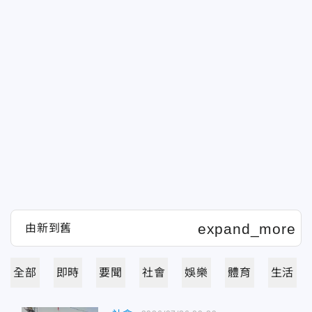
全部
即時
要聞
社會
娛樂
體育
生活