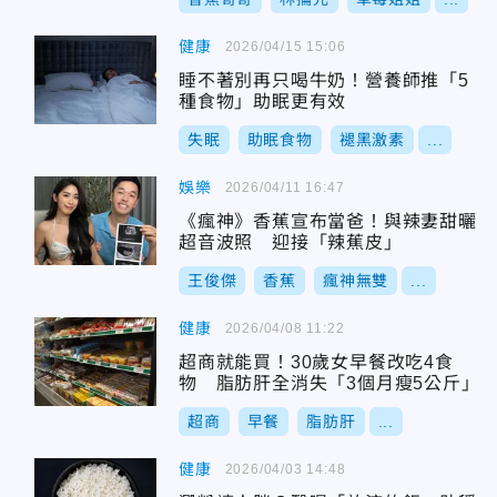
健康
2026/04/15 15:06
睡不著別再只喝牛奶！營養師推「5
種食物」助眠更有效
失眠
助眠食物
褪黑激素
...
娛樂
2026/04/11 16:47
《瘋神》香蕉宣布當爸！與辣妻甜曬
超音波照 迎接「辣蕉皮」
王俊傑
香蕉
瘋神無雙
...
健康
2026/04/08 11:22
超商就能買！30歲女早餐改吃4食
物 脂肪肝全消失「3個月瘦5公斤」
超商
早餐
脂肪肝
...
健康
2026/04/03 14:48