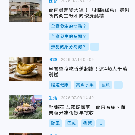
社會
2026/07/26 09:29
台南員警變大盜！「翻牆竊蕉」還偷
所內衛生紙和同僚洗髮精
全案發生的地點？
全案發生的時間？
嫌犯的身分為何？
...
健康
2026/07/14 09:09
早餐空腹吃香蕉超讚！這4類人千萬
別碰
腸道健康
高鉀水果
香蕉
...
生活
2026/07/08 14:40
影/趕在巴威颱風前！台東香蕉、苗
栗稻米連夜提早搶收
颱風
巴威
香蕉
...