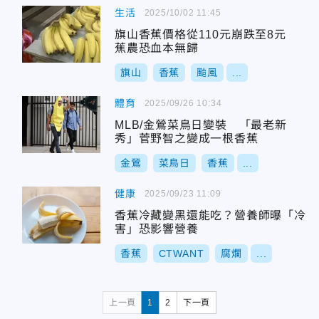
生活
2025/10/02 11:45
旗山香蕉價格從110元崩跌至8元
蕉農恐血本無歸
旗山
香蕉
颱風
...
體育
2025/09/26 10:34
MLB/金鶯菜鳥日變裝 「最老新
秀」菅野智之變成一根香蕉
金鶯
菜鳥日
香蕉
...
健康
2025/09/23 11:09
香蕉冷藏變黑還能吃？營養師曝「冷
害」恐影響營養
香蕉
CTWANT
腐爛
...
上一頁
1
2
下一頁