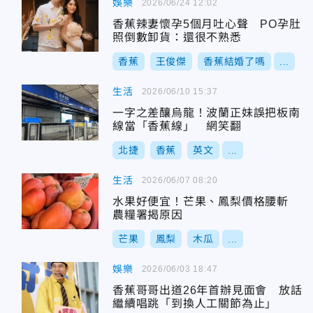
娛樂
2026/06/24 12:02
香蕉辣妻懷孕5個月吐心聲 PO孕肚
照倒數卸貨：還很不熟悉
香蕉
王俊傑
香蕉結婚了嗎
...
生活
2026/06/10 15:37
一字之差釀烏龍！波蘭正妹誤把板南
線當「香蕉線」 網笑翻
北捷
香蕉
英文
...
生活
2026/06/07 08:20
水果好便宜！芒果、鳳梨價格腰斬
農糧署揭原因
芒果
鳳梨
木瓜
...
娛樂
2026/06/03 18:47
香蕉哥哥出道26年首辦見面會 放話
繼續唱跳「到換人工關節為止」