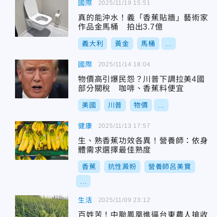
國際
2025/11/19 15:51
真的能沖水！義「香蕉貼牆」藝術家
作品金馬桶 拍出3.7億
義大利
黃金
馬桶
...
國際
2025/11/14 18:04
物價高引爆民怨？川普下調拉美4國
部分關稅 咖啡、香蕉料便宜
美國
川普
物價
...
健康
2025/11/13 17:57
生、熟香蕉功效各異！營養師：依身
體需求選擇最佳熟度
香蕉
抗性澱粉
營養師呂美寶
...
生活
2025/11/09 23:12
百姓苦！中颱鳳凰進逼台東農人搶收