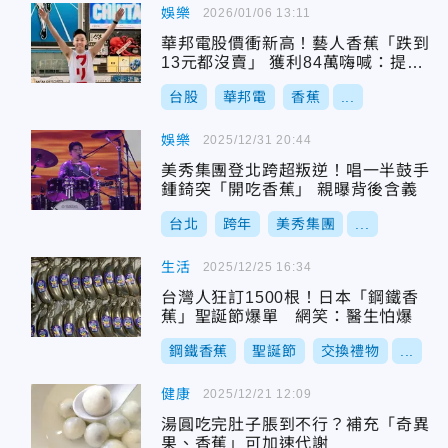
娛樂
2026/01/06 13:11
華邦電股價衝新高！藝人香蕉「跌到
13元都沒賣」 獲利84萬嗨喊：提早
圓夢
台股
華邦電
香蕉
...
娛樂
2025/12/31 20:44
美秀集團登北跨超叛逆！唱一半鼓手
鍾錡突「開吃香蕉」 親曝背後含義
台北
跨年
美秀集團
...
生活
2025/12/25 16:34
台灣人狂訂1500根！日本「鋼鐵香
蕉」聖誕節爆單 網笑：醫生怕爆
鋼鐵香蕉
聖誕節
交換禮物
...
健康
2025/12/21 12:09
湯圓吃完肚子脹到不行？補充「奇異
果、香蕉」可加速代謝