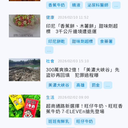
香蕉牛奶
精液
泌尿科醫師
...
健康
2026/02/10 11:52
印尼「香蕉餅、木薯餅」甜味劑超
標 3千公斤邊境遭退運
印尼餅乾
甜味劑超標
食藥署
...
社會
2026/02/03 15:10
300萬爽換2億！「美濃大峽谷」先
盜砂再回填 犯罪過程曝
美濃大峽谷
高雄
罰金
...
生活
2026/02/02 09:00
超商通路新選擇！旺仔牛奶、旺旺香
蕉牛奶 7-ELEVEn搶先登場
班班有鮮乳
旺仔牛奶