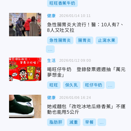
旺旺香蕉牛奶
健康
2026/01/14 10:11
急性腸胃炎大流行！醫：10人有7、
8人又吐又拉
急性腸胃炎
腸胃炎
止瀉水果
...
生活
2026/01/12 09:00
喝旺仔牛奶 登錄發票週週抽「萬元
夢想金」
旺旺
保久乳
旺仔牛奶
...
健康
2026/01/06 16:24
她戒麵包「改吃冰地瓜綠香蕉」不運
動也能甩5公斤
脂肪肝
減重
早餐
...