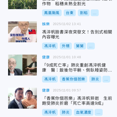
作物 稻穗未熟全割光
鳳凰颱風
台東
割稻
...
娛樂
2025/11/02 13:41
馮淬帆臉書深夜突發文！告別式相關
內容曝光
馮淬帆
外甥
舅舅
...
健康
2025/11/01 10:48
「9成死亡率」肺炎重創馮淬帆健
康 醫：飯後勿平躺、側臥睡姿防嗆
咳
馮淬帆
香蕉你個芭樂
肺炎
...
健康
2025/11/01 09:57
「香蕉你個芭樂」馮淬帆猝逝 生前
飽受肺炎折磨「死亡率高達9成」
馮淬帆
肺炎
血氧濃度
...