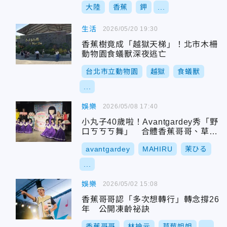
大陸
香蕉
鉀
...
生活
2026/05/20 19:30
香蕉樹竟成「越獄天梯」！北市木柵
動物園食蟻獸深夜逃亡
台北市立動物園
越獄
食蟻獸
...
娛樂
2026/05/08 17:40
小丸子40歲啦！Avantgardey秀「野
口ㄎㄎㄎ舞」 合體香蕉哥哥、草莓
姐姐熱跳嗶哩啪啦
avantgardey
MAHIRU
茉ひる
...
娛樂
2026/05/02 15:08
香蕉哥哥認「多次想轉行」轉念撐26
年 公開凍齡祕訣
香蕉哥哥
林掄元
草莓姐姐
...