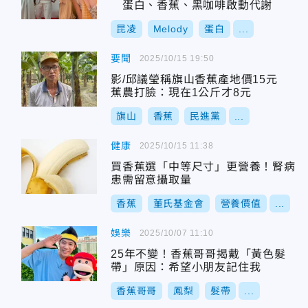
蛋白、香蕉、黑咖啡啟動代謝
昆凌
Melody
蛋白
...
要聞
2025/10/15 19:50
影/邱議瑩稱旗山香蕉產地價15元
蕉農打臉：現在1公斤才8元
旗山
香蕉
民進黨
...
健康
2025/10/15 11:38
買香蕉選「中等尺寸」更營養！腎病
患需留意攝取量
香蕉
董氏基金會
營養價值
...
娛樂
2025/10/07 11:10
25年不變！香蕉哥哥揭戴「黃色髮
帶」原因：希望小朋友記住我
香蕉哥哥
鳳梨
髮帶
...