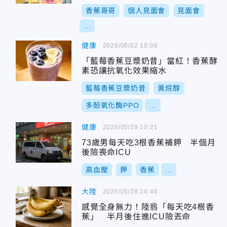
香蕉哥哥
個人見面會
見面會
...
健康
2026/06/02 10:06
「藍莓香蕉豆漿奶昔」當紅！香蕉酵
素恐讓抗氧化效果縮水
藍莓香蕉豆漿奶昔
黃烷醇
多酚氧化酶PPO
...
健康
2026/05/29 10:21
73歲男每天吃3根香蕉補鉀 半個月
後險喪命ICU
高血壓
鉀
香蕉
...
大陸
2026/05/28 14:46
感覺全身無力！陸翁「每天吃4根香
蕉」 半月後住進ICU險丟命