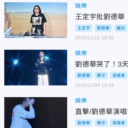
娛樂
王定宇批劉德華
王定宇
劉德華
媚共
2024/11/10 18:30
娛樂
劉德華哭了！3
劉德華
華仔
演唱會
2024/11/04 13:16
娛樂
直擊/劉德華演
劉德華
華仔
演唱會