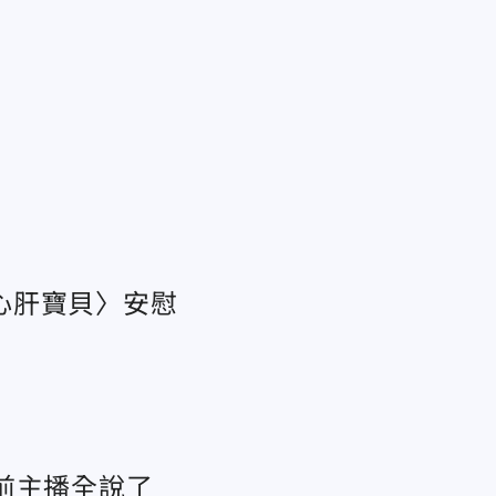
心肝寶貝〉安慰
前主播全說了