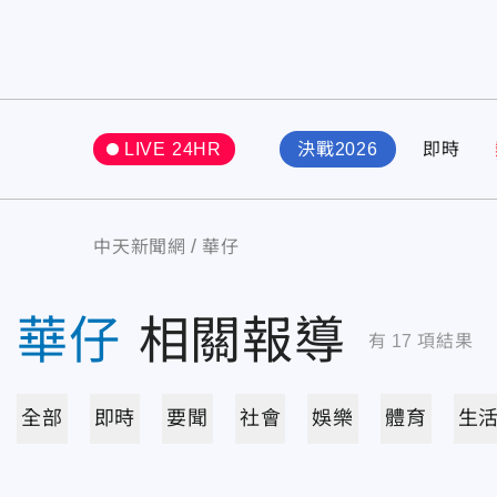
LIVE 24HR
決戰2026
即時
中天新聞網
華仔
華仔
相關報導
有
17
項結果
全部
即時
要聞
社會
娛樂
體育
生