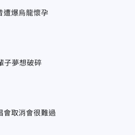
昔遭爆烏龍懷孕
輩子夢想破碎
唱會取消會很難過