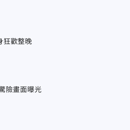
身狂歡整晚
驚險畫面曝光