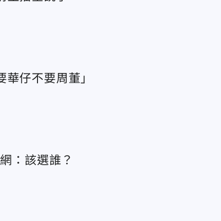
要華仔不要周董」
 網：該選誰？