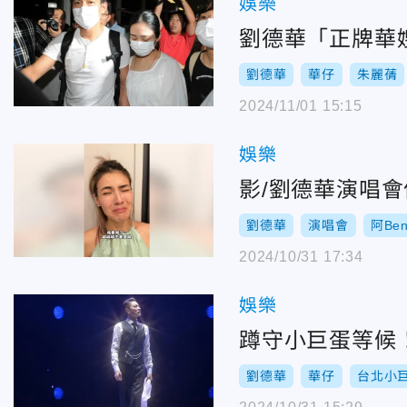
娛樂
劉德華「正牌華
劉德華
華仔
朱麗蒨
2024/11/01 15:15
娛樂
影/劉德華演唱
劉德華
演唱會
阿Be
2024/10/31 17:34
娛樂
蹲守小巨蛋等候
劉德華
華仔
台北小