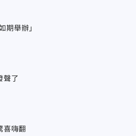
「如期舉辦」
發聲了
驚喜嗨翻