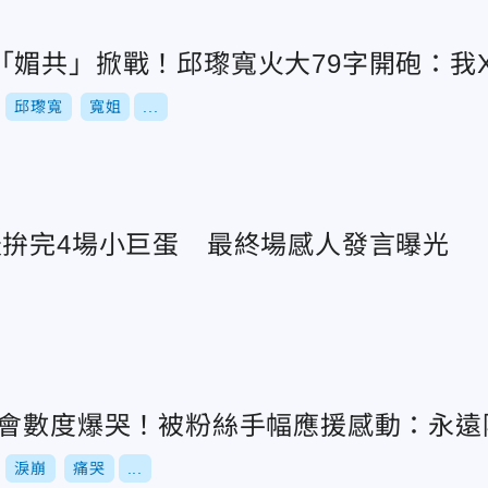
「媚共」掀戰！邱瓈寬火大79字開砲：我
邱瓈寬
寬姐
...
天拚完4場小巨蛋 最終場感人發言曝光
唱會數度爆哭！被粉絲手幅應援感動：永遠
淚崩
痛哭
...