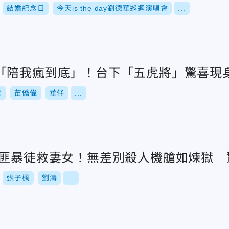
結婚紀念日
今天is the day劉德華巡迴演唱會
...
「陪我瘋到底」！台下「五虎將」驚喜現
華
苗僑偉
華仔
...
劫匪暴徒救妻女！無差別殺人機艙如煉獄 
張子楓
劉濤
...