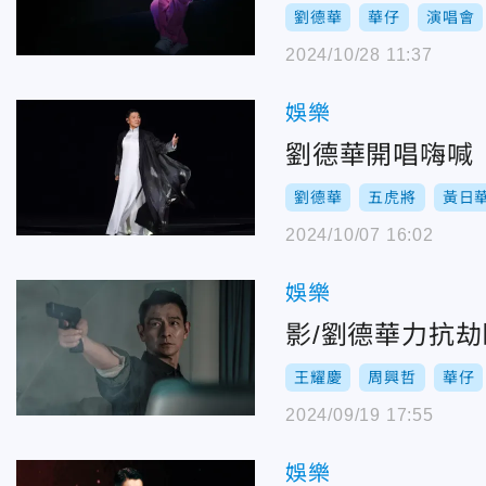
劉德華
華仔
演唱會
2024/10/28 11:37
娛樂
劉德華開唱嗨喊
劉德華
五虎將
黃日
2024/10/07 16:02
娛樂
影/劉德華力抗
王耀慶
周興哲
華仔
2024/09/19 17:55
娛樂