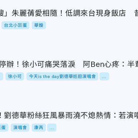
嫂」朱麗蒨愛相隨！低調來台現身飯店 
台北小巨蛋
華嫂
會停辦！徐小可痛哭落淚 阿Ben心疼：半
n
徐小可
今天is the day劉德華巡迴演唱會
...
！劉德華粉絲狂風暴雨澆不熄熱情：若演
巨蛋
演唱會
康芮
...