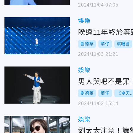
2024/11/04 07:05
娛樂
睽違11年終於
劉德華
華仔
演唱會
2024/11/03 21:21
娛樂
男人哭吧不是罪
劉德華
華仔
《今天…
2024/11/02 15:14
娛樂
劉太太注意！讓