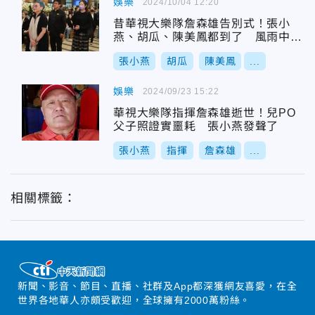
娛樂
2024/10/04 12:20
昔華視大樂隊詹森雄告別式！張小
燕、胡瓜、陳美鳳都到了 風雨中相
送
張小燕
胡瓜
陳美鳳
...
娛樂
2024/09/23 15:22
華視大樂隊指揮詹森雄逝世！兒PO
父子照證實噩耗 張小燕發聲了
張小燕
指揮
詹森雄
...
相關標籤：
新聞、影音、節目、直播、社群及App都深獲網友喜愛，在全
世界各地華人亦頗受歡迎，全球擁有2000萬粉絲。