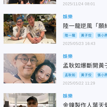
2025/11/24 08:01
娛樂
陸一龍逆風「願
陸一龍
黃子佼
張小
2025/05/23 16:43
娛樂
孟耿如爆斷開黃
孟耿如
黃子佼
張小
2025/05/22 11:29
娛樂
金鐘製作人葉天