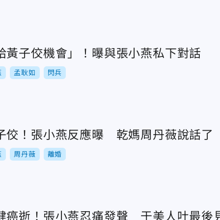
給黃子佼機會」！曝與張小燕私下對話
燕
孟耿如
閃兵
子佼！張小燕反應曝 乾媽周丹薇說話了
燕
周丹薇
離婚
健癌逝！張小燕忍痛發聲 于美人吐最後