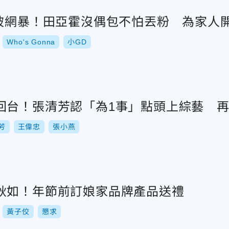
」被網暴！田亞霍沒偶包不怕丟粉 為家人
Who's Gonna
小GD
回台！張清芳認「為1事」點頭上綜藝 
芳
王偉忠
張小燕
耿如！年節前訂娘家品牌產品送禮
黃子佼
懇求