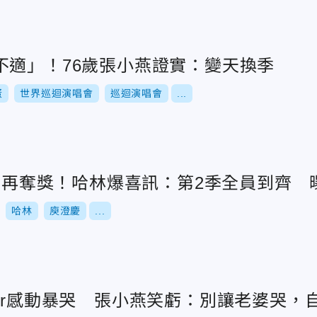
不適」！76歲張小燕證實：變天換季
蛋
世界巡迴演唱會
巡迴演唱會
...
3年再奪獎！哈林爆喜訊：第2季全員到齊
哈林
庾澄慶
...
mer感動暴哭 張小燕笑虧：別讓老婆哭，