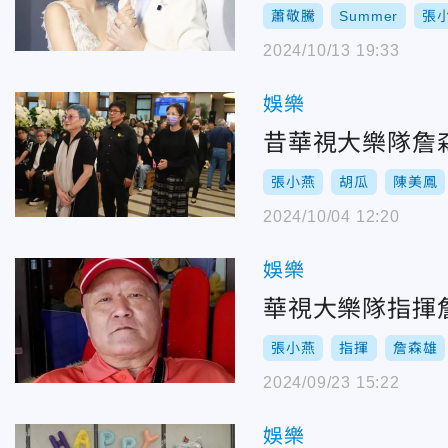
蕭敬騰
Summer
張
2024/10/13 19:33
娛樂
昔華視大樂隊詹
張小燕
胡瓜
陳美鳳
2024/10/04 12:20
娛樂
華視大樂隊指揮
張小燕
指揮
詹森雄
2024/09/23 15:22
娛樂