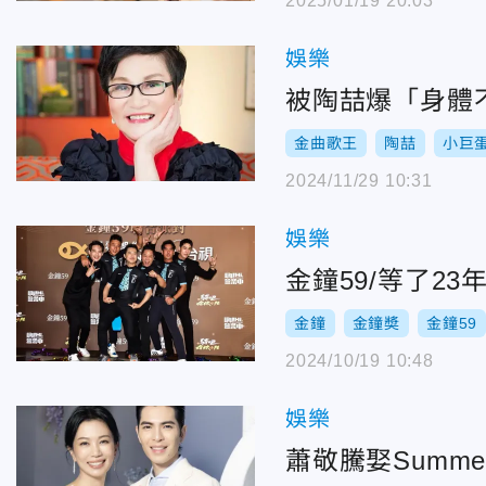
2025/01/19 20:03
娛樂
被陶喆爆「身體
金曲歌王
陶喆
小巨
2024/11/29 10:31
娛樂
金鐘59/等了2
金鐘
金鐘奬
金鐘59
2024/10/19 10:48
娛樂
蕭敬騰娶Sum