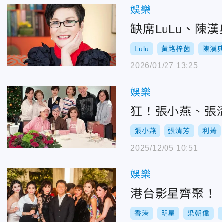
娛樂
缺席LuLu、
Lulu
黃路梓茵
陳漢
2026/01/27 13:25
娛樂
狂！張小燕、張
張小燕
張清芳
利菁
2025/12/05 10:51
娛樂
港台影星齊聚！ 
香港
明星
梁朝偉