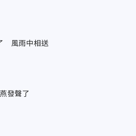
了 風雨中相送
小燕發聲了