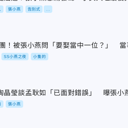
人
張小燕
告別式
...
女團！被張小燕問「要娶當中一位？」 當
SS小燕之夜
小隻的
陶晶瑩談孟耿如「已面對錯誤」 曝張小
如
張小燕