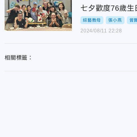
七夕歡度76歲
綜藝教母
張小燕
曾
2024/08/11 22:28
相關標籤：