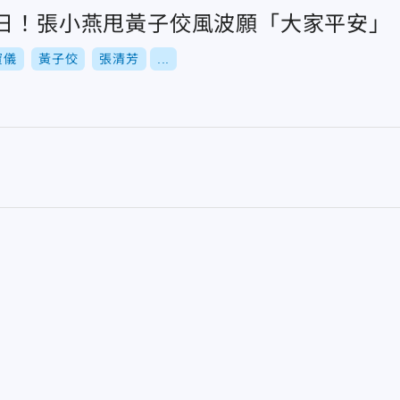
生日！張小燕甩黃子佼風波願「大家平安」
寶儀
黃子佼
張清芳
...