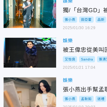
娛樂
獨/「台灣GD
張小燕
田亞霍
品妡
2025/01/30 16:29
娛樂
被王偉忠從美叫
艾怡良
Sandra
張清
2025/01/21 17:04
娛樂
張小燕出手幫孟
張小燕
孟耿如
送禮