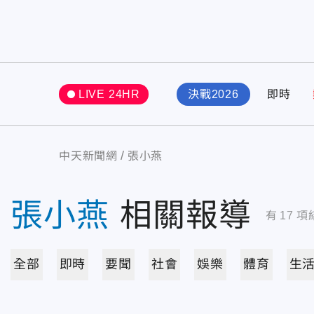
LIVE 24HR
決戰2026
即時
中天新聞網
張小燕
張小燕
相關報導
有
17
項
全部
即時
要聞
社會
娛樂
體育
生