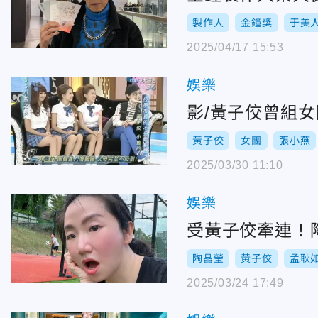
製作人
金鐘獎
于美
2025/04/17 15:53
娛樂
影/黃子佼曾組
黃子佼
女團
張小燕
2025/03/30 11:10
娛樂
受黃子佼牽連！
陶晶瑩
黃子佼
孟耿
2025/03/24 17:49