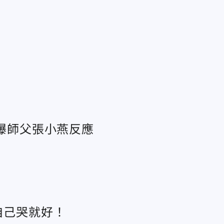
 曝師父張小燕反應
自己哭就好！