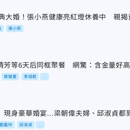
陳漢典大婚！張小燕健康亮紅燈休養中 親
典
張小燕
清芳等6天后同框聚餐 網驚：含金量好
葉璦菱
李翊君
...
現身豪華婚宴...梁朝偉夫婦、邱淑貞都
劉嘉玲
邱淑貞
...