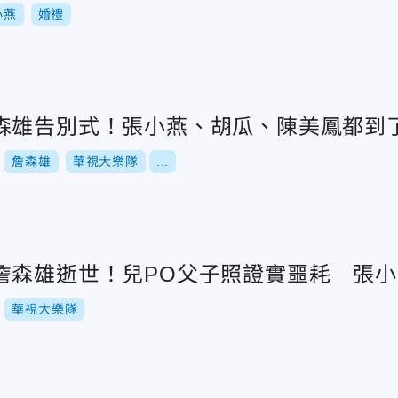
小燕
婚禮
森雄告別式！張小燕、胡瓜、陳美鳳都到
詹森雄
華視大樂隊
...
詹森雄逝世！兒PO父子照證實噩耗 張
華視大樂隊