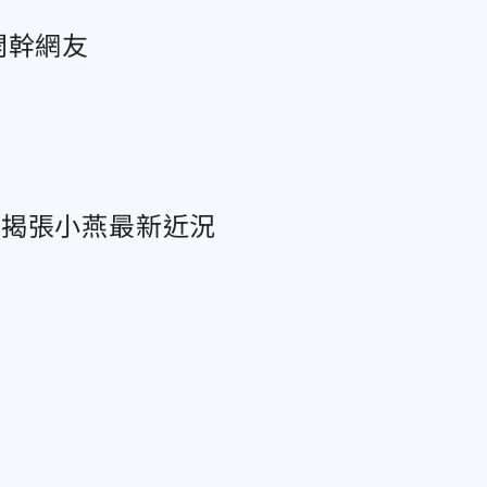
開幹網友
再揭張小燕最新近況