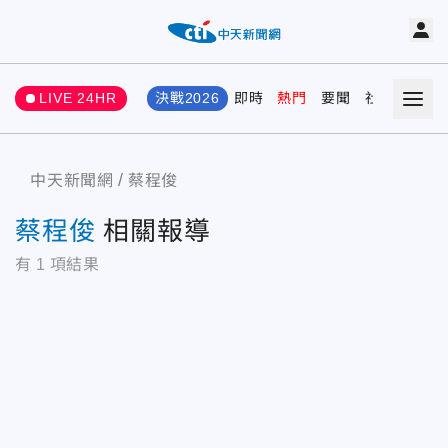
LIVE 24HR
決戰2026
即時
熱門
要聞
社會
娛樂
中天新聞網
蔡程俊
蔡程俊
相關報導
有
1
項結果