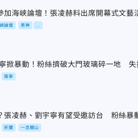
參加海峽論壇！張凌赫料出席開幕式文藝
峽論壇
男神
...
南寧掀暴動！粉絲擠破大門玻璃碎一地 失
南寧
？張凌赫、劉宇寧有望受邀訪台 粉絲暴
折腰
一念關山