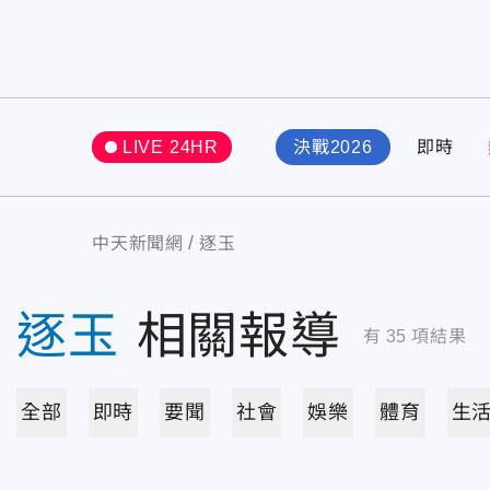
LIVE 24HR
決戰2026
即時
中天新聞網
逐玉
逐玉
相關報導
有
35
項結果
全部
即時
要聞
社會
娛樂
體育
生