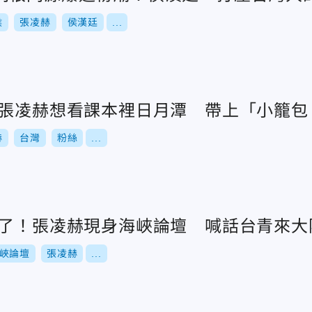
侯
張凌赫
侯漢廷
...
！張凌赫想看課本裡日月潭 帶上「小籠包
赫
台灣
粉絲
...
來了！張凌赫現身海峽論壇 喊話台青來大
峽論壇
張凌赫
...