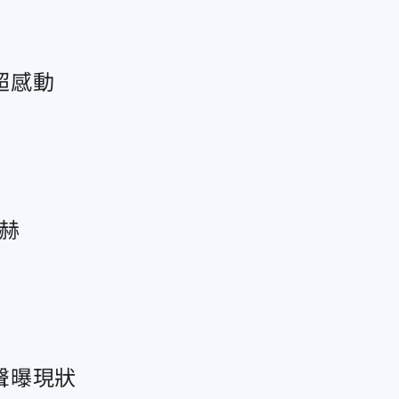
超感動
赫
聲曝現狀