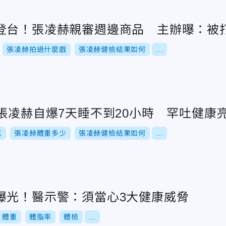
登台！張凌赫親審週邊商品 主辦曝：被
張凌赫拍過什麼戲
張凌赫健檢結果如何
...
張凌赫自爆7天睡不到20小時 罕吐健康
玉
張凌赫體重多少
張凌赫健檢結果如何
...
曝光！醫示警：須當心3大健康威脅
體重
體脂率
體檢
...