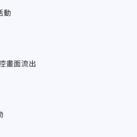
活動
控畫面流出
動