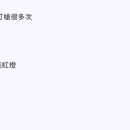
打槍很多次
亮紅燈