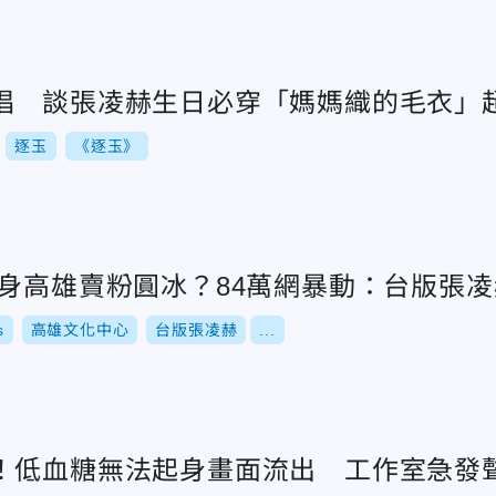
唱 談張凌赫生日必穿「媽媽織的毛衣」
逐玉
《逐玉》
現身高雄賣粉圓冰？84萬網暴動：台版張凌
s
高雄文化中心
台版張凌赫
...
！低血糖無法起身畫面流出 工作室急發