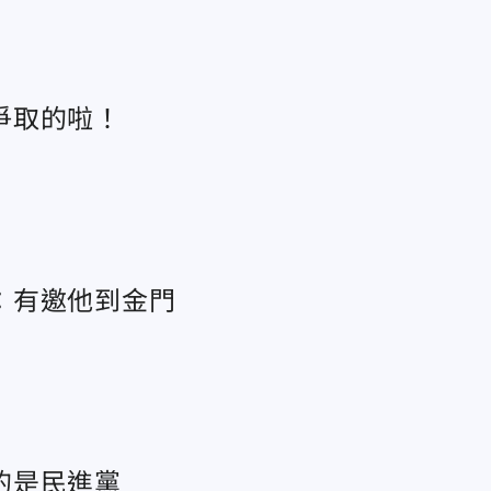
爭取的啦！
：有邀他到金門
的是民進黨