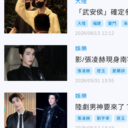
大陸
「武安侯」確定
大陸
福建
廈門
海
2026/06/13 12:12
娛樂
影/張凌赫現身
張凌赫
逐玉
蒼蘭訣
2026/05/31 13:55
娛樂
陸劇男神要來了
張凌赫
劉宇寧
逐玉