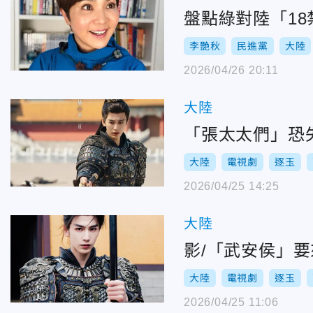
盤點綠對陸「1
李艷秋
民進黨
大陸
2026/04/26 20:11
大陸
「張太太們」恐
大陸
電視劇
逐玉
2026/04/25 14:25
大陸
影/「武安侯」
大陸
電視劇
逐玉
2026/04/25 11:06