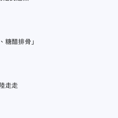
、糖醋排骨」
陸走走