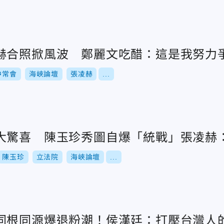
赫合照掀風波 鄭麗文吃醋：這是我努力
中常會
海峽論壇
張凌赫
...
大驚喜 陳玉珍秀圖自爆「統戰」張凌赫
陳玉珍
立法院
海峽論壇
...
同根同源爆退粉潮！侯漢廷：打壓台灣人