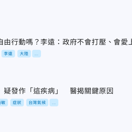
自由行動嗎？李遠：政府不會打壓、會愛
李遠
大陸
...
》疑發作「這疾病」 醫揭關鍵原因
過敏
症狀
台灣氣候
...