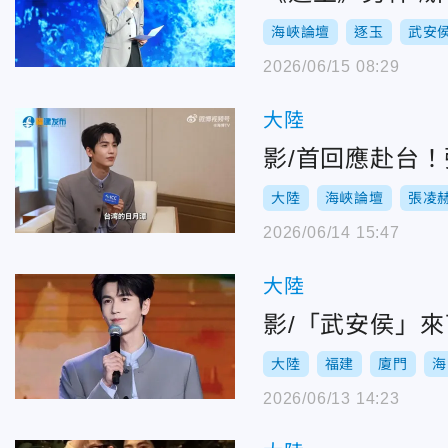
海峽論壇
逐玉
武安
2026/06/15 08:29
大陸
影/首回應赴台
大陸
海峽論壇
張凌
2026/06/14 15:47
大陸
影/「武安侯」
大陸
福建
廈門
海
2026/06/13 14:23