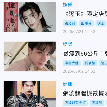
娛樂
《逐玉》限定店
張凌赫
田曦薇
逐玉
2026/07/21 15:48
娛樂
暴瘦到66公斤！
中國大陸
張凌赫
逐
2026/07/02 14:51
健康
張凌赫體檢數據
張凌赫有多紅
張凌赫