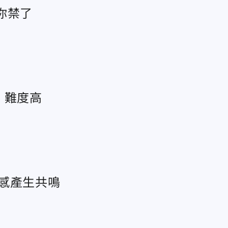
你禁了
：難度高
感產生共鳴