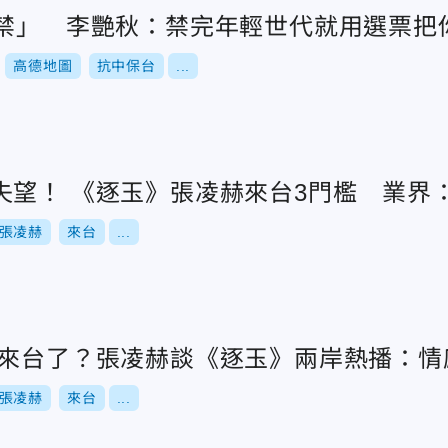
8禁」 李艷秋：禁完年輕世代就用選票把
高德地圖
抗中保台
...
失望！ 《逐玉》張凌赫來台3門檻 業界
張凌赫
來台
...
要來台了？張凌赫談《逐玉》兩岸熱播：情
張凌赫
來台
...