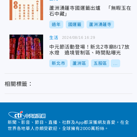
蘆洲湧蓮寺國運籤出爐 「無暇玉在
石中藏」
過年
國運籤
蘆洲湧蓮寺
生活
2024/08/16 16:29
中元節活動登場！新北2寺廟8/17放
水燈 遶境管制區、時間點曝光
新北市
蘆洲區
五股區
...
相關標籤：
新聞、影音、節目、直播、社群及App都深獲網友喜愛，在全
世界各地華人亦頗受歡迎，全球擁有2000萬粉絲。