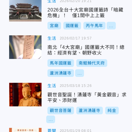
生活
2026/02/20 19:21
2026全台十大宮廟國運籤詩「暗藏
危機」！ 僅1間中上上籤
宮廟
國運籤
丙午馬年
...
生活
2026/02/17 19:57
南北「4大宮廟」國運籤大不同！總
結：經濟有望、朝野收火
馬年國運籤
南鯤鯓代天府
蘆洲湧蓮寺
...
生活
2025/03/18 15:26
觀世音聖誕！湧蓮寺「黃金觀音」求
平安、添財運
觀世音菩薩
蘆洲湧蓮寺
純金
...
要聞
2025/01/29 08:01