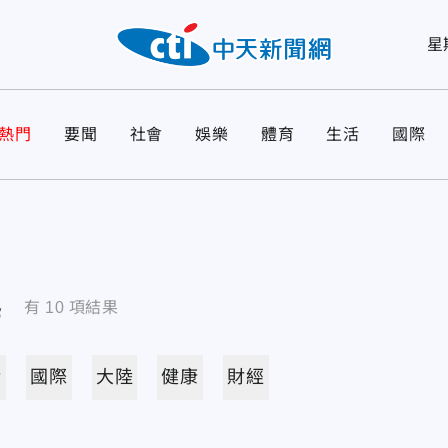
星
熱門
要聞
社會
娛樂
體育
生活
國際
導
有
10
項結果
活
國際
大陸
健康
財經