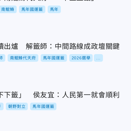
南鯤鯓
馬年國運籤
馬年
讀出爐 解籤師：中間路線成政壇關鍵
師
南鯤鯓代天府
馬年國運籤
2026選舉
...
下下籤」 侯友宜：人民第一就會順利
寺
朝野對立
馬年國運籤