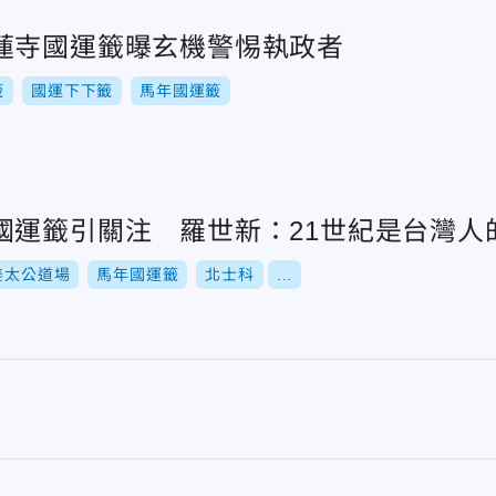
蓮寺國運籤曝玄機警惕執政者
籤
國運下下籤
馬年國運籤
國運籤引關注 羅世新：21世紀是台灣人
姜太公道場
馬年國運籤
北士科
...