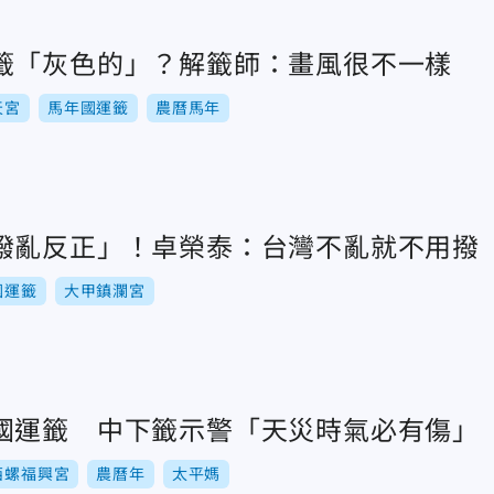
籤「灰色的」？解籤師：畫風很不一樣
天宮
馬年國運籤
農曆馬年
撥亂反正」！卓榮泰：台灣不亂就不用撥
國運籤
大甲鎮瀾宮
國運籤 中下籤示警「天災時氣必有傷」
西螺福興宮
農曆年
太平媽