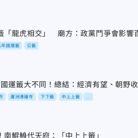
籤「龍虎相交」 廟方：政黨鬥爭會影響
馬年國運籤
公籤
」國運籤大不同！總結：經濟有望、朝野
府
蘆洲湧蓮寺
下下籤
中上上籤
...
！南鯤鯓代天府：「中上上籤」