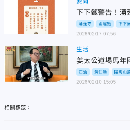
要聞
下下籤警告！湧
湧蓮寺
國運籤
下下
2026/02/17 07:56
生活
姜太公道場馬年
石油
黃仁勳
陽明山
2026/02/10 15:05
相關標籤：