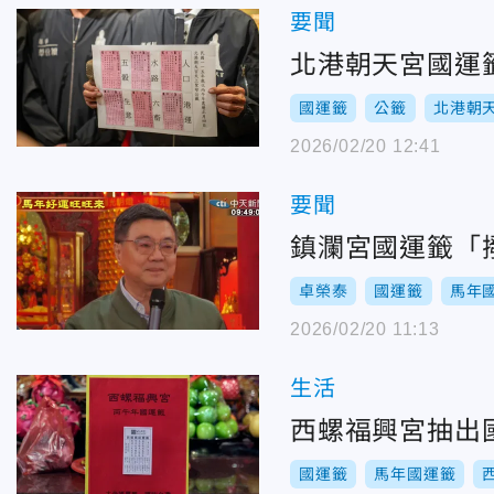
要聞
北港朝天宮國運
國運籤
公籤
北港朝
2026/02/20 12:41
要聞
鎮瀾宮國運籤「
卓榮泰
國運籤
馬年
2026/02/20 11:13
生活
西螺福興宮抽出
國運籤
馬年國運籤