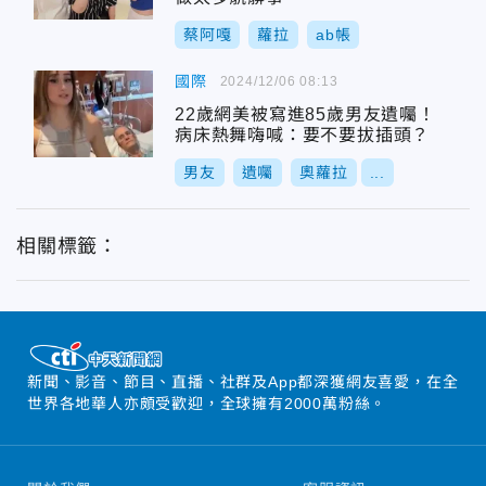
蔡阿嘎
蘿拉
ab帳
國際
2024/12/06 08:13
22歲網美被寫進85歲男友遺囑！
病床熱舞嗨喊：要不要拔插頭？
男友
遺囑
奧蘿拉
...
相關標籤：
新聞、影音、節目、直播、社群及App都深獲網友喜愛，在全
世界各地華人亦頗受歡迎，全球擁有2000萬粉絲。