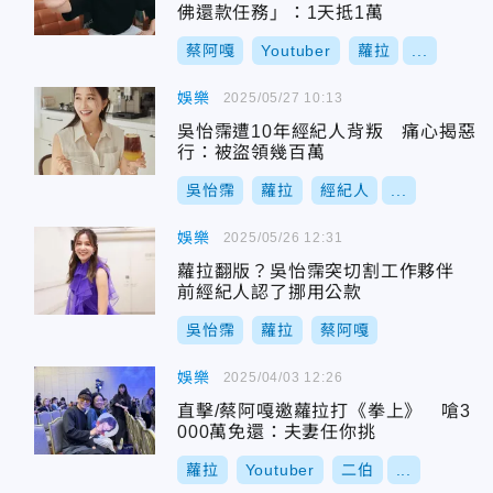
佛還款任務」：1天抵1萬
蔡阿嘎
Youtuber
蘿拉
...
娛樂
2025/05/27 10:13
吳怡霈遭10年經紀人背叛 痛心揭惡
行：被盜領幾百萬
吳怡霈
蘿拉
經紀人
...
娛樂
2025/05/26 12:31
蘿拉翻版？吳怡霈突切割工作夥伴
前經紀人認了挪用公款
吳怡霈
蘿拉
蔡阿嘎
娛樂
2025/04/03 12:26
直擊/蔡阿嘎邀蘿拉打《拳上》 嗆3
000萬免還：夫妻任你挑
蘿拉
Youtuber
二伯
...