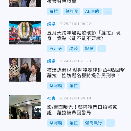
夜發聲明證實
蘿拉
蔡阿嘎
AB合約
...
娛樂
2025/01/01 08:22
五月天跨年場點歌環節「蘿拉」現
身 竟點〈能不能不要說〉
五月天
瑪莎
點歌
...
娛樂
2024/12/31 21:23
被爆逃漏稅 蔡阿嘎發律師函4點回擊
蘿拉 控妨礙名譽將提告民刑事！
蔡阿嘎
蘿拉
社會
2024/12/31 20:19
影/畫面曝光！蔡阿嘎門口拍照蒐
證 蘿拉被帶回警局
蔡阿嘎
蘿拉
強制執行
...