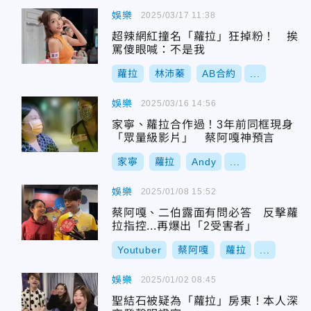
娛樂
2025/03/17 11:38
超辣網紅撞名「蘿拉」狂掉粉！ 挨
罵傻眼喊：不是我
蘿拉
林沛蓁
AB合約
...
娛樂
2025/03/16 14:56
家寧、蘿拉合作過！3年前同框現身
「眾量級影片」 蔡阿嘎神預言
家寧
蘿拉
Andy
...
娛樂
2025/01/08 15:52
蔡阿嘎、二伯露面有問必答 反擊蘿
拉指控...再爆出「2受害者」
Youtuber
蔡阿嘎
蘿拉
...
娛樂
2025/01/02 08:45
聖結石被疑為「蘿拉」房東！本人深