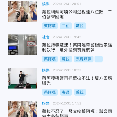
娛樂
2024/12/31 20:01
蘿拉稱蔡阿嘎公司逃稅達八位數 二
伯發聲回嗆！
蔡阿嘎
二伯
蘿拉
社會
2024/12/31 19:45
蘿拉持毒遭逮！蔡阿嘎帶警衝她家強
制執行 意外搜到喪屍菸彈
蔡阿嘎
蘿拉
喪屍菸彈
...
娛樂
2024/12/31 18:23
蔡阿嘎帶警再抓蘿拉不法！雙方回應
曝光
蔡阿嘎
毒品
蘿拉
娛樂
2024/12/31 17:52
蘿拉不忍了！發文咬蔡阿嘎：幫公司
做太多骯髒事