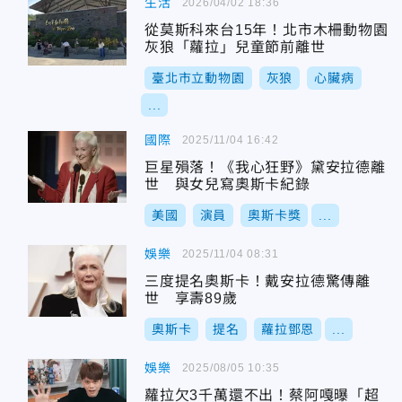
生活
2026/04/02 18:36
從莫斯科來台15年！北市木柵動物園
灰狼「蘿拉」兒童節前離世
臺北市立動物園
灰狼
心臟病
...
國際
2025/11/04 16:42
巨星殞落！《我心狂野》黛安拉德離
世 與女兒寫奧斯卡紀錄
美國
演員
奧斯卡獎
...
娛樂
2025/11/04 08:31
三度提名奧斯卡！戴安拉德驚傳離
世 享壽89歲
奧斯卡
提名
蘿拉鄧恩
...
娛樂
2025/08/05 10:35
蘿拉欠3千萬還不出！蔡阿嘎曝「超