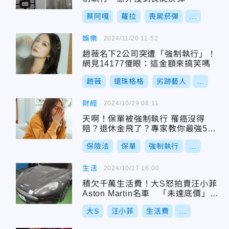
蔡阿嘎
蘿拉
喪屍菸彈
...
娛樂
2024/11/20 11:52
趙薇名下2公司突遭「強制執行」！
網見14177傻眼：這金額來搞笑嗎
趙薇
還珠格格
劣跡藝人
...
財經
2024/10/29 08:11
天啊！保單被強制執行 罹癌沒得
賠？退休金飛了？專家教你最強5招
解套
保險法
保單
強制執行
...
生活
2024/10/17 16:00
積欠千萬生活費！大S怒拍賣汪小菲
Aston Martin名車 「未達底價」流
標
大S
汪小菲
生活費
...