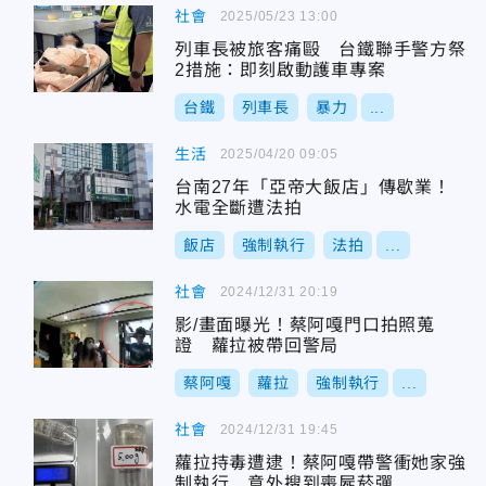
社會
2025/05/23 13:00
列車長被旅客痛毆 台鐵聯手警方祭
2措施：即刻啟動護車專案
台鐵
列車長
暴力
...
生活
2025/04/20 09:05
台南27年「亞帝大飯店」傳歇業！
水電全斷遭法拍
飯店
強制執行
法拍
...
社會
2024/12/31 20:19
影/畫面曝光！蔡阿嘎門口拍照蒐
證 蘿拉被帶回警局
蔡阿嘎
蘿拉
強制執行
...
社會
2024/12/31 19:45
蘿拉持毒遭逮！蔡阿嘎帶警衝她家強
制執行 意外搜到喪屍菸彈