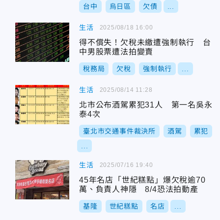
台中
烏日區
欠債
...
生活
2025/08/18 16:00
得不償失！欠稅未繳遭強制執行 台
中男股票遭法拍變賣
稅務局
欠稅
強制執行
...
生活
2025/08/14 11:28
北市公布酒駕累犯31人 第一名吳永
泰4次
臺北市交通事件裁決所
酒駕
累犯
...
生活
2025/07/16 19:40
45年名店「世紀糕點」爆欠稅逾70
萬、負責人神隱 8/4恐法拍動產
基隆
世紀糕點
名店
...