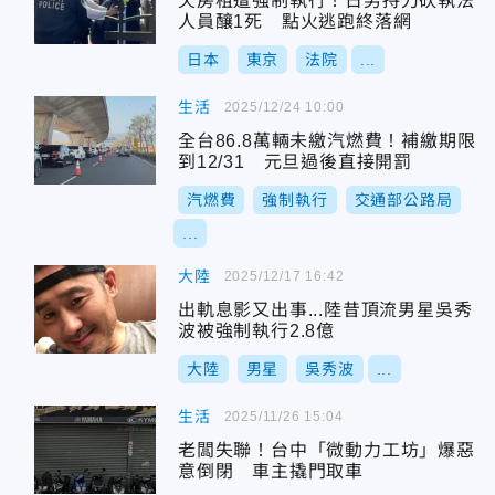
欠房租遭強制執行！日男持刀砍執法
人員釀1死 點火逃跑終落網
日本
東京
法院
...
生活
2025/12/24 10:00
全台86.8萬輛未繳汽燃費！補繳期限
到12/31 元旦過後直接開罰
汽燃費
強制執行
交通部公路局
...
大陸
2025/12/17 16:42
出軌息影又出事...陸昔頂流男星吳秀
波被強制執行2.8億
大陸
男星
吳秀波
...
生活
2025/11/26 15:04
老闆失聯！台中「微動力工坊」爆惡
意倒閉 車主撬門取車