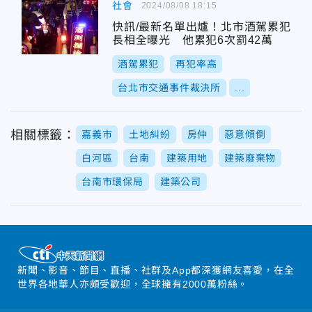
社會
2024/08/08 18:15
快訊/最新名單出爐！北市酒駕累犯
長相全曝光 他累犯6次罰42萬
酒駕累犯
再犯率高
台北市交通事件裁決所
...
相關標籤：
嘉義市
土地糾紛
房仲
惡意傾倒
白河區
台南
建築用地
建築廢棄物
台南市環保局
建築公司
新聞、影音、節目、直播、社群及App都深獲網友喜愛，在全
世界各地華人亦頗受歡迎，全球擁有2000萬粉絲。