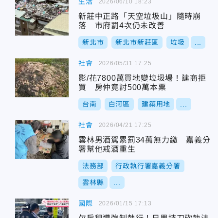
生活
2026/06/10 18:23
新莊中正路「天空垃圾山」隨時崩
落 市府罰4次仍未改善
新北市
新北市新莊區
垃圾
...
社會
2026/05/31 17:25
影/花7800萬買地變垃圾場！建商拒
買 房仲竟討500萬本票
台南
白河區
建築用地
...
社會
2026/04/21 17:25
雲林男酒駕累罰34萬無力繳 嘉義分
署幫他戒酒重生
法務部
行政執行署嘉義分署
雲林縣
...
國際
2026/01/15 17:13