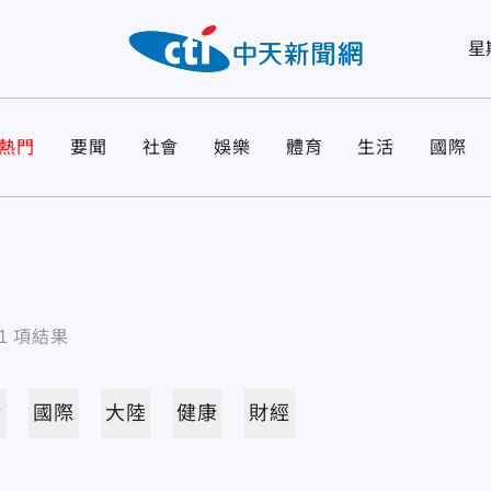
星
熱門
要聞
社會
娛樂
體育
生活
國際
1
項結果
活
國際
大陸
健康
財經