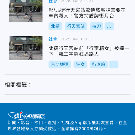
社會
2026/03/02 13:37
影/北捷行天宮站驚傳旅客揚言要在
車內殺人！警方持盾牌衝月台
北捷
行天宮站
持刀
...
社會
2025/04/03 11:13
北捷行天宮站前「行李箱女」被撞一
下 飆三字經狂追路人
台北捷運
狂女
行李箱
...
相關標籤：
新聞、影音、節目、直播、社群及App都深獲網友喜愛，在全
世界各地華人亦頗受歡迎，全球擁有2000萬粉絲。