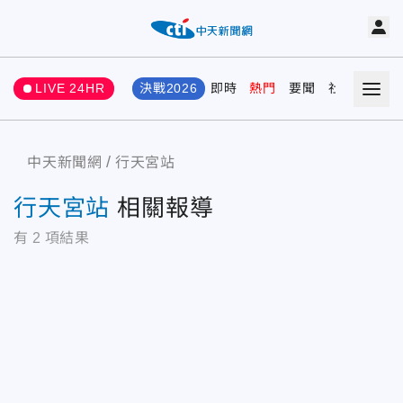
LIVE 24HR
決戰2026
即時
熱門
要聞
社會
娛樂
中天新聞網
行天宮站
行天宮站
相關報導
有
2
項結果