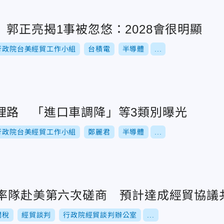
郭正亮揭1事被忽悠：2028會很明顯
行政院台美經貿工作小組
台積電
半導體
...
哩路 「進口車調降」等3類別曝光
行政院台美經貿工作小組
鄭麗君
半導體
...
間率隊赴美第六次磋商 預計達成經貿協議
關稅
經貿談判
行政院經貿談判辦公室
...