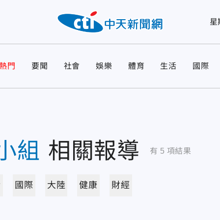
星
熱門
要聞
社會
娛樂
體育
生活
國際
小組
相關報導
有
5
項結果
活
國際
大陸
健康
財經