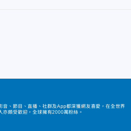
影音、節目、直播、社群及App都深獲網友喜愛，在全世界
人亦頗受歡迎，全球擁有2000萬粉絲。