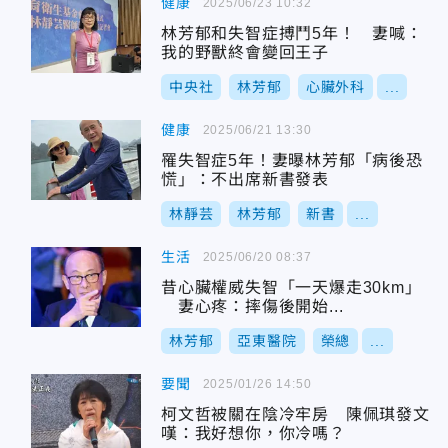
健康
2025/06/23 10:32
林芳郁和失智症搏鬥5年！ 妻喊：
我的野獸終會變回王子
中央社
林芳郁
心臟外科
...
健康
2025/06/21 13:30
罹失智症5年！妻曝林芳郁「病後恐
慌」：不出席新書發表
林靜芸
林芳郁
新書
...
生活
2025/06/20 08:37
昔心臟權威失智「一天爆走30km」
妻心疼：摔傷後開始...
林芳郁
亞東醫院
榮總
...
要聞
2025/01/26 14:50
柯文哲被關在陰冷牢房 陳佩琪發文
嘆：我好想你，你冷嗎？