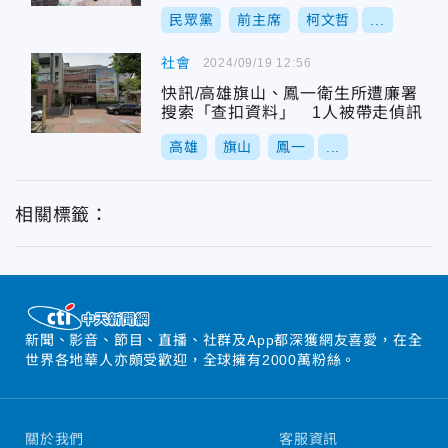
民眾黨
前主席
柯文哲
...
社會
2024/09/19 12:56
快訊/高雄旗山、鳳一衛生所遭廉署
搜索「查扣資料」 1人被帶走偵訊
高雄
旗山
鳳一
...
相關標籤：
新聞、影音、節目、直播、社群及App都深獲網友喜愛，在全
世界各地華人亦頗受歡迎，全球擁有2000萬粉絲。
關於我們
客服資訊