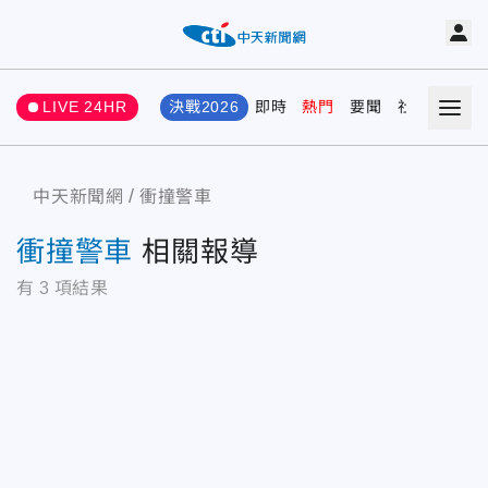
LIVE 24HR
決戰2026
即時
熱門
要聞
社會
娛樂
中天新聞網
衝撞警車
衝撞警車
相關報導
有
3
項結果