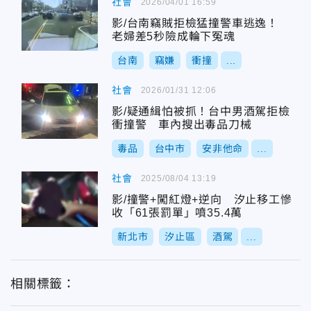
社會
2026/04/01 16:59
影/台南竊賊拒檢猛撞警車逃逸！
老婦差5秒險成輪下冤魂
台南
竊嫌
衝撞
...
社會
2026/01/31 12:06
影/疑通緝怕被抓！台中男酒駕拒檢
衝撞警 車內搜出毒品刀械
毒品
台中市
安非他命
...
社會
2025/08/04 13:19
影/撞警+闖紅燈+逆向 汐止移工慘
收「61張罰單」噴35.4萬
新北市
汐止區
酒駕
...
相關標籤：