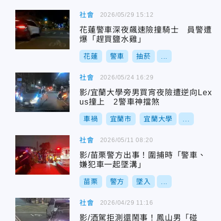
社會
2026/05/29 15:12
花蓮警車深夜飆速險撞騎士 員警遭
爆「趕買鹽水雞」
花蓮
警車
抽菸
...
社會
2026/05/24 16:29
影/宜蘭大學旁男買宵夜險遭逆向Lex
us撞上 2警車神擋煞
車禍
宜蘭市
宜蘭大學
...
社會
2026/05/11 08:20
影/苗栗警方出事！圍捕時「警車、
嫌犯車一起墜溝」
苗栗
警方
墜入
...
社會
2026/04/29 11:16
影/酒駕拒測還鬧事！鳳山男「碰