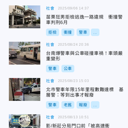
社會
2025/09/06 14:37
苗栗狂男拒檢逃逸一路違規 衝撞警
車判刑6月
拒檢
衝撞
警車
...
社會
2025/08/24 20:36
台南爆警車與公車碰撞車禍！車頭嚴
重變形
警車
公車
社會
2025/08/23 15:03
北市警車年限15年里程數難達標 基
層警：等到出事才報廢
警車
老舊
報廢
...
社會
2025/08/13 10:51
影/新莊分局門口前「被高速衝