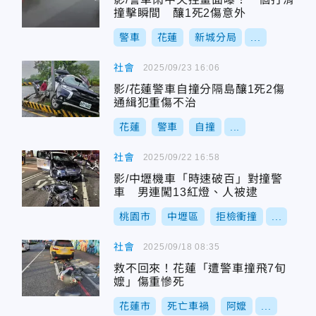
撞擊瞬間 釀1死2傷意外
警車
花蓮
新城分局
...
社會
2025/09/23 16:06
影/花蓮警車自撞分隔島釀1死2傷
通緝犯重傷不治
花蓮
警車
自撞
...
社會
2025/09/22 16:58
影/中壢機車「時速破百」對撞警
車 男連闖13紅燈、人被逮
桃園市
中壢區
拒檢衝撞
...
社會
2025/09/18 08:35
救不回來！花蓮「遭警車撞飛7旬
嬤」傷重慘死
花蓮市
死亡車禍
阿嬤
...