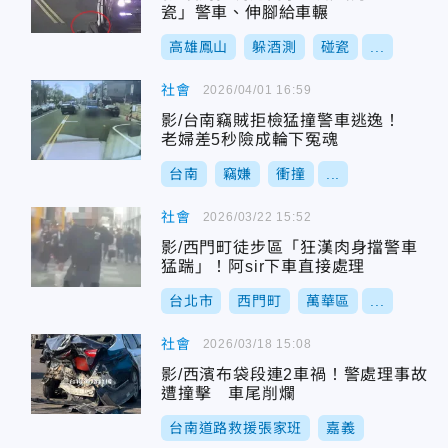
瓷」警車、伸腳給車輾
高雄鳳山
躲酒測
碰瓷
...
社會
2026/04/01 16:59
影/台南竊賊拒檢猛撞警車逃逸！
老婦差5秒險成輪下冤魂
台南
竊嫌
衝撞
...
社會
2026/03/22 15:52
影/西門町徒步區「狂漢肉身擋警車
猛踹」！阿sir下車直接處理
台北市
西門町
萬華區
...
社會
2026/03/18 15:08
影/西濱布袋段連2車禍！警處理事故
遭撞擊 車尾削爛
台南道路救援張家班
嘉義