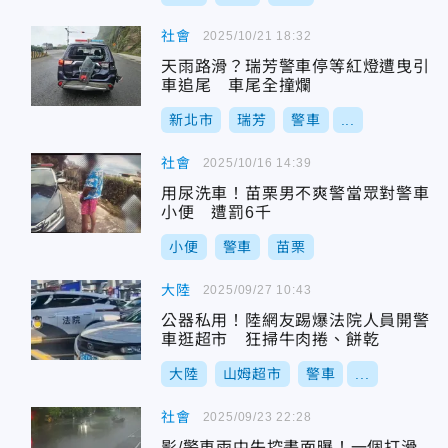
社會
2025/10/21 18:32
天雨路滑？瑞芳警車停等紅燈遭曳引
車追尾 車尾全撞爛
新北市
瑞芳
警車
...
社會
2025/10/16 14:39
用尿洗車！苗栗男不爽警當眾對警車
小便 遭罰6千
小便
警車
苗栗
大陸
2025/09/27 10:43
公器私用！陸網友踢爆法院人員開警
車逛超市 狂掃牛肉捲、餅乾
大陸
山姆超市
警車
...
社會
2025/09/23 22:28
影/警車雨中失控畫面曝！一個打滑