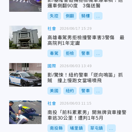
影/基隆警追捕拒檢機車爆車禍！巡
邏車側翻90度 3傷送醫
失控
側翻
騎樓
...
社會
2026/06/17 15:29
高雄毒駕男拒檢撞警車害3警傷 最
高院判1年定讞
毒駕
拒檢
警車
...
國際
2026/06/03 13:49
影/驚悚！紐約警車「逆向鳴笛」抓
賊 撞上慢跑女當場噴飛
美國
紐約
警車
...
社會
2026/06/03 11:15
南投「前科累累男」開無牌貨車撞警
車逃30公里！遭判1年5月
南投縣
埔里鎮
草屯鎮
...