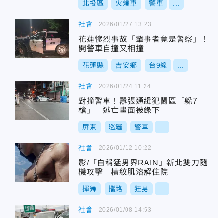
北投區
火燒車
警車
...
社會
2026/01/27 13:23
花蓮慘烈事故「肇事者竟是警察」！
開警車自撞又相撞
花蓮縣
吉安鄉
台9線
...
社會
2026/01/24 11:24
對撞警車！囂張通緝犯鬧區「躲7
槍」 逃亡畫面被錄下
屏東
巡邏
警車
...
社會
2026/01/12 10:22
影/「自稱猛男界RAIN」新北雙刀隨
機攻擊 橫紋肌溶解住院
揮舞
擋路
狂男
...
社會
2026/01/08 14:53