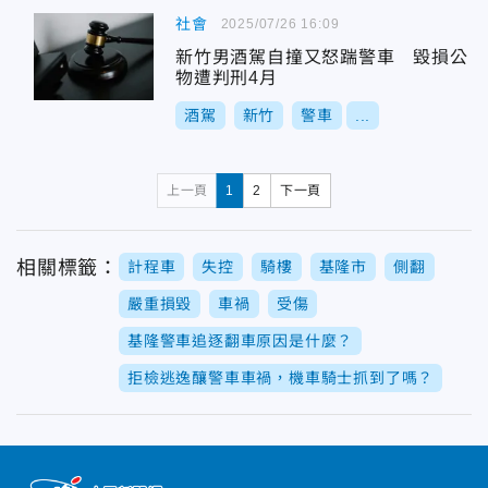
社會
2025/07/26 16:09
新竹男酒駕自撞又怒踹警車 毀損公
物遭判刑4月
酒駕
新竹
警車
...
上一頁
1
2
下一頁
相關標籤：
計程車
失控
騎樓
基隆市
側翻
嚴重損毀
車禍
受傷
基隆警車追逐翻車原因是什麼？
拒檢逃逸釀警車車禍，機車騎士抓到了嗎？