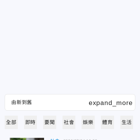
全部
即時
要聞
社會
娛樂
體育
生活