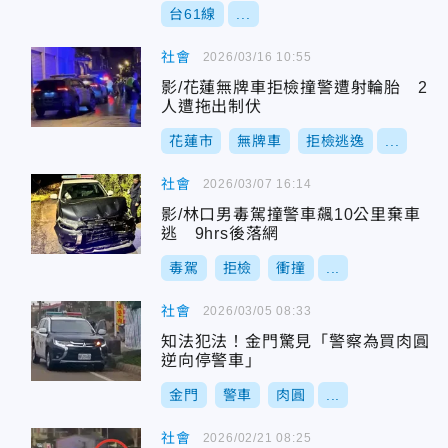
台61線
...
社會
2026/03/16 10:55
影/花蓮無牌車拒檢撞警遭射輪胎 2
人遭拖出制伏
花蓮市
無牌車
拒檢逃逸
...
社會
2026/03/07 16:14
影/林口男毒駕撞警車飆10公里棄車
逃 9hrs後落網
毒駕
拒檢
衝撞
...
社會
2026/03/05 08:33
知法犯法！金門驚見「警察為買肉圓
逆向停警車」
金門
警車
肉圓
...
社會
2026/02/21 08:25