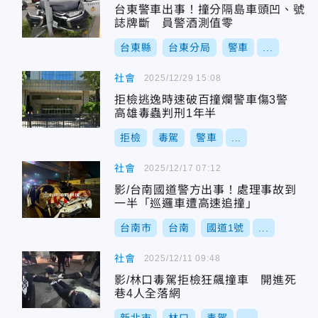
台東警車出事！撞分隔島車頭凹、號
誌牌斷 員警酒測值零
台東縣
台東分局
警車
...
社會
2025/12/29 15:08
拒檢逃逸時速破百撞爛警車傷3警
高雄毒蟲判刑1年半
拒檢
毒駕
警車
...
社會
2025/12/17 07:12
影/台南國道警方出事！處理事故到
一半「巡邏車遭高速追撞」
台南市
台南
國道1號
...
社會
2025/12/11 09:48
影/林口毒駕拒檢狂飆撞車 開進死
巷4人全落網