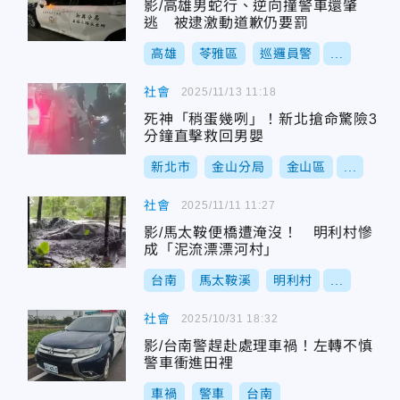
影/高雄男蛇行、逆向撞警車還肇
逃 被逮激動道歉仍要罰
高雄
苓雅區
巡邏員警
...
社會
2025/11/13 11:18
死神「稍蛋幾咧」！新北搶命驚險3
分鐘直擊救回男嬰
新北市
金山分局
金山區
...
社會
2025/11/11 11:27
影/馬太鞍便橋遭淹沒！ 明利村慘
成「泥流漂漂河村」
台南
馬太鞍溪
明利村
...
社會
2025/10/31 18:32
影/台南警趕赴處理車禍！左轉不慎
警車衝進田裡
車禍
警車
台南