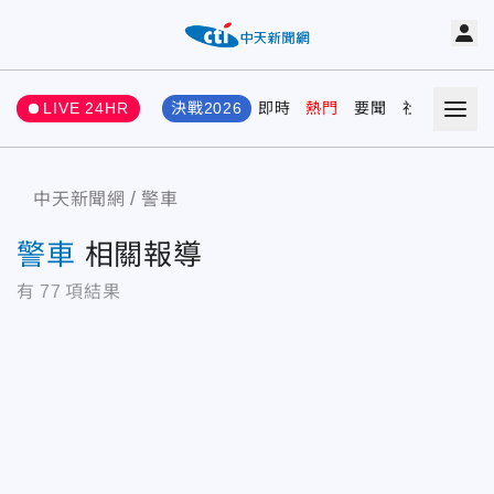
LIVE 24HR
決戰2026
即時
熱門
要聞
社會
娛樂
中天新聞網
警車
警車
相關報導
有
77
項結果