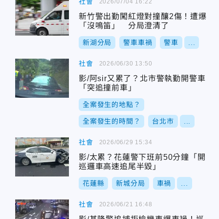
社會
2026/07/04 16:22
新竹警出勤闖紅燈對撞釀2傷！遭爆
「沒鳴笛」 分局澄清了
新湖分局
警車車禍
警車
...
社會
2026/06/30 13:50
影/阿sir又累了？北市警執勤開警車
「突追撞前車」
全案發生的地點？
全案發生的時間？
台北市
...
社會
2026/06/29 15:34
影/太累？花蓮警下班前50分鐘「開
巡邏車高速追尾半毀」
花蓮縣
新城分局
車禍
...
社會
2026/06/21 16:48