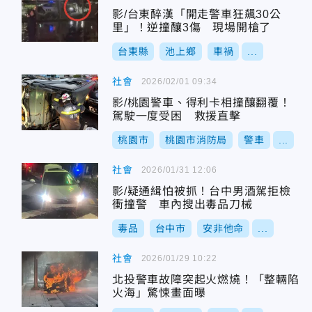
影/台東醉漢「開走警車狂飆30公
里」！逆撞釀3傷 現場開槍了
台東縣
池上鄉
車禍
...
社會
2026/02/01 09:34
影/桃園警車、得利卡相撞釀翻覆！
駕駛一度受困 救援直擊
桃園市
桃園市消防局
警車
...
社會
2026/01/31 12:06
影/疑通緝怕被抓！台中男酒駕拒檢
衝撞警 車內搜出毒品刀械
毒品
台中市
安非他命
...
社會
2026/01/29 10:22
北投警車故障突起火燃燒！「整輛陷
火海」驚悚畫面曝