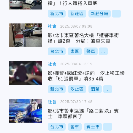
撞」！行人遭捲入車底
新北市
新莊區
新莊分局
...
社會
2025/08/07 09:08
影/北市東區著名大樓「遭警車衝
撞」釀2傷！分局：煞車失靈
台北市
東區
警車
...
社會
2025/08/04 13:19
影/撞警+闖紅燈+逆向 汐止移工慘
收「61張罰單」噴35.4萬
新北市
汐止區
酒駕
...
社會
2025/07/30 17:48
影/北市警車巡邏「路口對決」賓
士 車頭都凹了
台北市
警車
賓士車
...