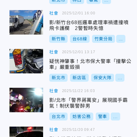
新北市
林口
毒駕
...
社會
2025/12/01 16:00
影/新竹台68巡邏車處理車禍遭撞噴
飛卡護欄 2警暫時失憶
新竹縣
台68線
竹東分局
...
社會
2025/12/01 13:17
疑恍神肇事！北市保大警車「撞擊公
車」嚴重毀損
新北市
新店區
保安大隊
...
社會
2025/11/22 16:03
影/北市「警界蔣萬安」展現國手霸
氣！制伏襲警醉男
台北市
妨害公務
警車
...
社會
2025/11/20 09:47