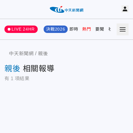
LIVE 24HR
決戰2026
即時
熱門
要聞
社會
娛樂
中天新聞網
親後
親後
相關報導
有
1
項結果