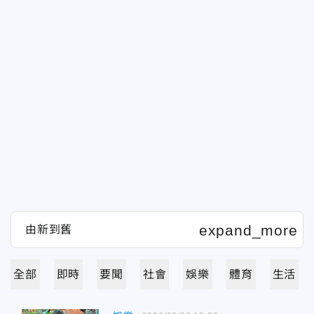
全部
即時
要聞
社會
娛樂
體育
生活