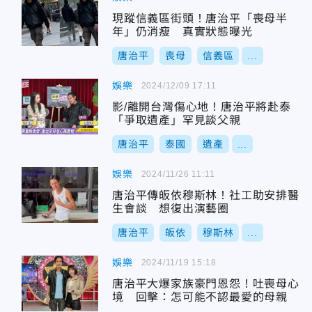
現蹤信義區街頭！唐治平「喪母半
年」仍消瘦 真實狀態曝光
唐治平
喪母
信義區
...
娛樂
2024/12/09 17:11
影/離開台灣傷心地！唐治平將赴泰
「爭取遺產」罕見談父親
唐治平
泰國
遺產
...
娛樂
2024/11/26 11:11
唐治平傳皈依穆斯林！社工助安排醫
生會談 想復出演藝圈
唐治平
皈依
穆斯林
...
娛樂
2024/11/19 15:18
唐治平大爆家族豪門恩怨！吐喪母心
境 回擊：怎可能不認最愛的母親