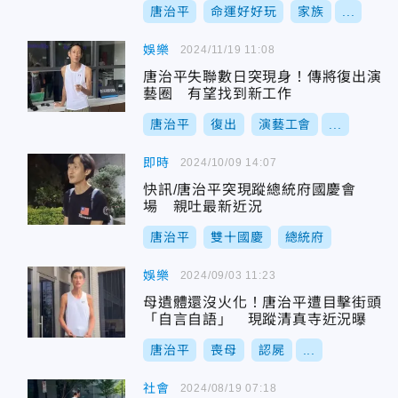
唐治平
命運好好玩
家族
...
娛樂
2024/11/19 11:08
唐治平失聯數日突現身！傳將復出演
藝圈 有望找到新工作
唐治平
復出
演藝工會
...
即時
2024/10/09 14:07
快訊/唐治平突現蹤總統府國慶會
場 親吐最新近況
唐治平
雙十國慶
總統府
娛樂
2024/09/03 11:23
母遺體還沒火化！唐治平遭目擊街頭
「自言自語」 現蹤清真寺近況曝
唐治平
喪母
認屍
...
社會
2024/08/19 07:18