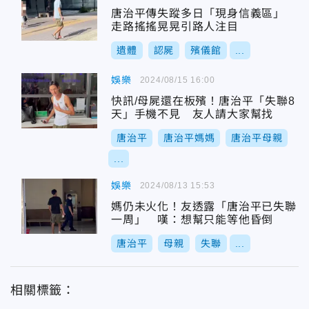
唐治平傳失蹤多日「現身信義區」
走路搖搖晃晃引路人注目
遺體
認屍
殯儀館
...
娛樂
2024/08/15 16:00
快訊/母屍還在板殯！唐治平「失聯8
天」手機不見 友人請大家幫找
唐治平
唐治平媽媽
唐治平母親
...
娛樂
2024/08/13 15:53
媽仍未火化！友透露「唐治平已失聯
一周」 嘆：想幫只能等他昏倒
唐治平
母親
失聯
...
相關標籤：