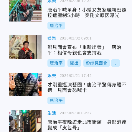
娛樂
2026/02/06 12:33
唐治平喊單身！小編女友怒曬親密照
控遭壓制5小時 突刪文原因曝光
唐治平
娛樂
2026/02/02 09:01
辦見面會宣布「重新出發」 唐治
平：相信母親也會支持我
唐治平
復出
粉絲見面會
...
娛樂
2026/01/21 17:42
才剛重返演藝圈！唐治平驚傳身體不
適 見面會恐喊卡
唐治平
生活
2025/09/30 09:37
唐治平夜晚遊走北市街頭 身形消瘦
變成「皮包骨」