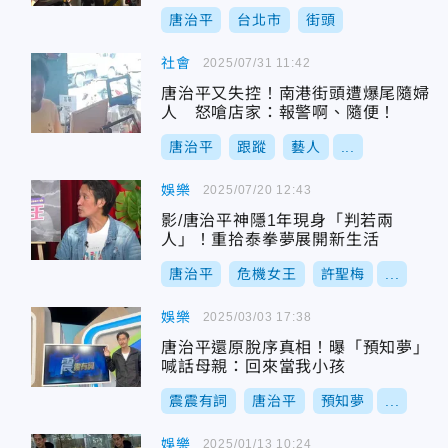
唐治平
台北市
街頭
社會
2025/07/31 11:42
唐治平又失控！南港街頭遭爆尾隨婦
人 怒嗆店家：報警啊、隨便！
唐治平
跟蹤
藝人
...
娛樂
2025/07/20 12:43
影/唐治平神隱1年現身「判若兩
人」！重拾泰拳夢展開新生活
唐治平
危機女王
許聖梅
...
娛樂
2025/03/03 17:38
唐治平還原脫序真相！曝「預知夢」
喊話母親：回來當我小孩
震震有詞
唐治平
預知夢
...
娛樂
2025/01/13 10:24